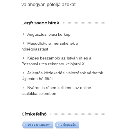
valahogyan pótolja azokat.
Legfrissebb hírek
Augusztusi piaci körkép
Másodfokúra mérsékelték a
hőségriasztást
Képes beszámoló az István út és a
Pozsonyi utca rekonstrukciójáról X.
Jelentős közlekedési változások várhatók
Újpesten hétfőtől
Nyáron is résen kell lenni az online
csalókkal szemben
Címkefelhő
'56-os forradalom
(V)észjelzés