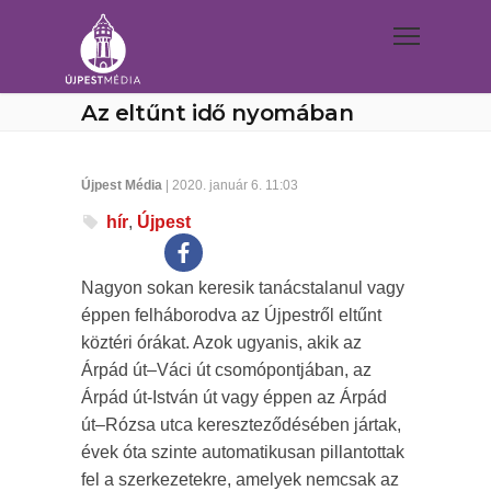
Az eltűnt idő nyomában
Újpest Média
| 2020. január 6. 11:03
hír
,
Újpest
Nagyon sokan keresik tanácstalanul vagy
éppen felháborodva az Újpestről eltűnt
köztéri órákat. Azok ugyanis, akik az
Árpád út–Váci út csomópontjában, az
Árpád út-István út vagy éppen az Árpád
út–Rózsa utca kereszteződésében jártak,
évek óta szinte automatikusan pillantottak
fel a szerkezetekre, amelyek nemcsak az