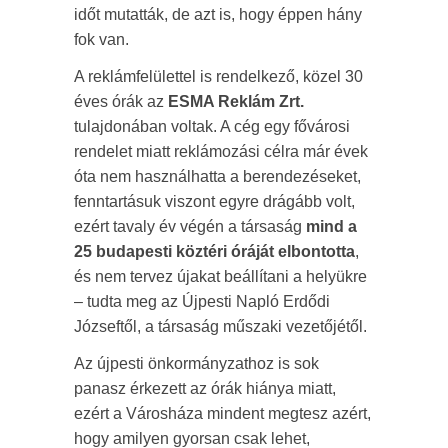
időt mutatták, de azt is, hogy éppen hány
fok van.
A reklámfelülettel is rendelkező, közel 30
éves órák az
ESMA Reklám Zrt.
tulajdonában voltak. A cég egy fővárosi
rendelet miatt reklámozási célra már évek
óta nem használhatta a berendezéseket,
fenntartásuk viszont egyre drágább volt,
ezért tavaly év végén a társaság
mind a
25 budapesti köztéri óráját elbontotta
,
és nem tervez újakat beállítani a helyükre
– tudta meg az Újpesti Napló Erdődi
Józseftől, a társaság műszaki vezetőjétől.
Az újpesti önkormányzathoz is sok
panasz érkezett az órák hiánya miatt,
ezért a Városháza mindent megtesz azért,
hogy amilyen gyorsan csak lehet,