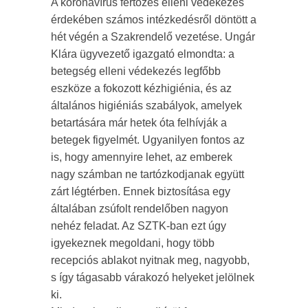
A koronavírus fertőzés elleni védekezés
érdekében számos intézkedésről döntött a
hét végén a Szakrendelő vezetése. Ungár
Klára ügyvezető igazgató elmondta: a
betegség elleni védekezés legfőbb
eszköze a fokozott kézhigiénia, és az
általános higiéniás szabályok, amelyek
betartására már hetek óta felhívják a
betegek figyelmét. Ugyanilyen fontos az
is, hogy amennyire lehet, az emberek
nagy számban ne tartózkodjanak együtt
zárt légtérben. Ennek biztosítása egy
általában zsúfolt rendelőben nagyon
nehéz feladat. Az SZTK-ban ezt úgy
igyekeznek megoldani, hogy több
recepciós ablakot nyitnak meg, nagyobb,
s így tágasabb várakozó helyeket jelölnek
ki.