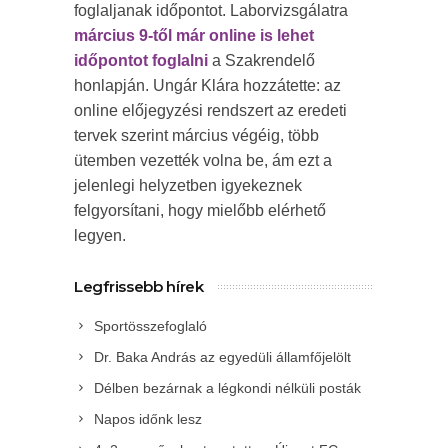
foglaljanak időpontot. Laborvizsgálatra
március 9-től már online is lehet
időpontot foglalni
a Szakrendelő
honlapján. Ungár Klára hozzátette: az
online előjegyzési rendszert az eredeti
tervek szerint március végéig, több
ütemben vezették volna be, ám ezt a
jelenlegi helyzetben igyekeznek
felgyorsítani, hogy mielőbb elérhető
legyen.
Legfrissebb hírek
Sportösszefoglaló
Dr. Baka András az egyedüli államfőjelölt
Délben bezárnak a légkondi nélküli posták
Napos időnk lesz