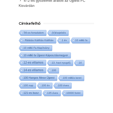
4–2-es győzelmet aratott az Újpest FC
Kisvárdán
Címkefelhő
'56-os forradalom
(V)észjelzés
- Rálátás Kiállítás Kiállítás
1 év
10 millió fa
10 millió Fa Alapítvány
10 millió fa Újpest-Káposztásmegyer
12-es villamos
13. havi nyugdíj
14
14-es villamos
100
100 Hangos Mese Újpest
100 milliós keret
100 nap
100 év
100 éves
121-es busz
135 éves
10000 forint