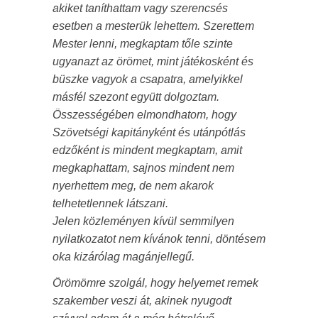
akiket taníthattam vagy szerencsés
esetben a mesterük lehettem. Szerettem
Mester lenni, megkaptam tőle szinte
ugyanazt az örömet, mint játékosként és
büszke vagyok a csapatra, amelyikkel
másfél szezont együtt dolgoztam.
Összességében elmondhatom, hogy
Szövetségi kapitányként és utánpótlás
edzőként is mindent megkaptam, amit
megkaphattam, sajnos mindent nem
nyerhettem meg, de nem akarok
telhetetlennek látszani.
Jelen közleményen kívül semmilyen
nyilatkozatot nem kívánok tenni, döntésem
oka kizárólag magánjellegű.
Örömömre szolgál, hogy helyemet remek
szakember veszi át, akinek nyugodt