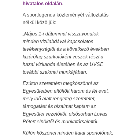
hivatalos oldalán
.
A sportlegenda közleményét változtatás
nélkül közöljük:
„Május 1-i dátummal visszavonulok
minden vízilabdával kapcsolatos
tevékenységtől és a következő években
kizárólag szurkolóként veszek részt a
hazai vízilabda életében és az UVSE
további szakmai munkájában.
Ezúton szeretném megköszönni az
Egyesületben eltöltött három és fél évet,
mely idő alatt rengeteg szeretetet,
támogatást és bizalmat kaptam az
Egyesület vezetőitől, elsősorban Lovas
Pétert elnöktől és munkatársaimtól.
Külön köszönet minden fiatal sportolónak,