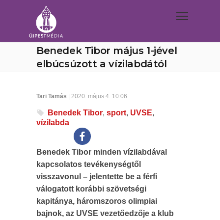
Benedek Tibor május 1-jével
elbúcsúzott a vízilabdától
Tari Tamás
| 2020. május 4. 10:06
Benedek Tibor
,
sport
,
UVSE
,
vízilabda
Benedek Tibor minden vízilabdával
kapcsolatos tevékenységtől
visszavonul – jelentette be a férfi
válogatott korábbi szövetségi
kapitánya, háromszoros olimpiai
bajnok, az UVSE vezetőedzője a klub