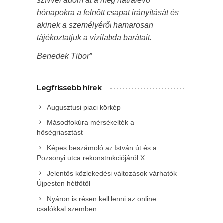
szívvel adom át a még hátralévő
hónapokra a felnőtt csapat irányítását és
akinek a személyéről hamarosan
tájékoztatjuk a vízilabda barátait.
Benedek Tibor”
Legfrissebb hírek
Augusztusi piaci körkép
Másodfokúra mérsékelték a
hőségriasztást
Képes beszámoló az István út és a
Pozsonyi utca rekonstrukciójáról X.
Jelentős közlekedési változások várhatók
Újpesten hétfőtől
Nyáron is résen kell lenni az online
csalókkal szemben