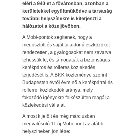
eléri a 940-et a fővárosban, azonban a
kerületekkel együttműködve a társaság
további helyszínekre is kiterjeszti a
hálózatot a közeljövőben.
A Mobi-pontok segítenek, hogy a
megosztott és saját tulajdonú eszközöket
rendezetten, a gyalogosokat nem zavarva
tehessük le, és támogatják a biztonságos
kerékpáros és rolleres közlekedés
terjedését is. A BKK közleménye szerint
Budapesten évről évre nő a kerékpárral és
rollerrel közlekedők aránya, mely
fokozódó igényekre felkészülten reagál a
közlekedési vállalat.
A most kijelölt és még márciusban
megvalósuló 11 új Mobi-pont az alábbi
helyszíneken jön létre: