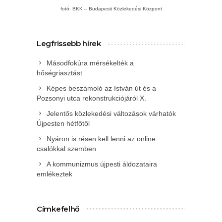
fotó: BKK – Budapesti Közlekedési Központ
Legfrissebb hírek
Másodfokúra mérsékelték a
hőségriasztást
Képes beszámoló az István út és a
Pozsonyi utca rekonstrukciójáról X.
Jelentős közlekedési változások várhatók
Újpesten hétfőtől
Nyáron is résen kell lenni az online
csalókkal szemben
A kommunizmus újpesti áldozataira
emlékeztek
Címkefelhő