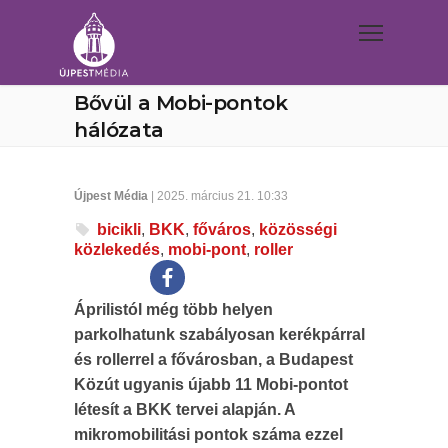
Bővül a Mobi-pontok
hálózata
Újpest Média
| 2025. március 21. 10:33
bicikli
,
BKK
,
főváros
,
közösségi
közlekedés
,
mobi-pont
,
roller
Áprilistól még több helyen
parkolhatunk szabályosan kerékpárral
és rollerrel a fővárosban, a Budapest
Közút ugyanis újabb 11 Mobi-pontot
létesít a BKK tervei alapján. A
mikromobilitási pontok száma ezzel