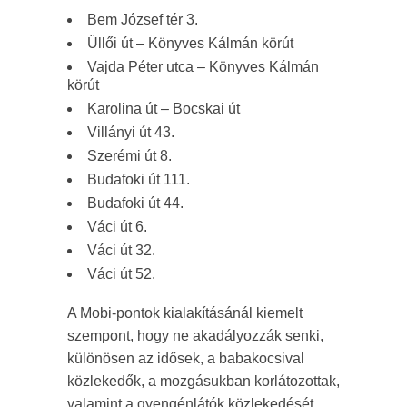
Bem József tér 3.
Üllői út – Könyves Kálmán körút
Vajda Péter utca – Könyves Kálmán
körút
Karolina út – Bocskai út
Villányi út 43.
Szerémi út 8.
Budafoki út 111.
Budafoki út 44.
Váci út 6.
Váci út 32.
Váci út 52.
A Mobi-pontok kialakításánál kiemelt
szempont, hogy ne akadályozzák senki,
különösen az idősek, a babakocsival
közlekedők, a mozgásukban korlátozottak,
valamint a gyengénlátók közlekedését.