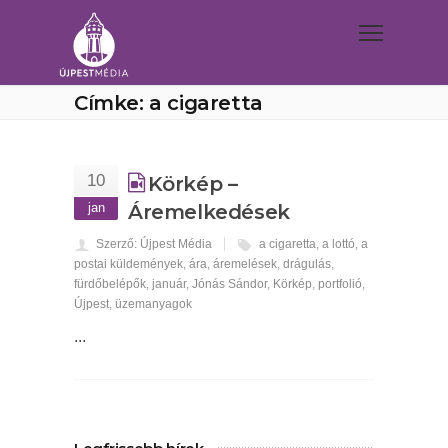
Címke: a cigaretta
10
Körkép –
jan
Áremelkedések
Szerző: Újpest Média
a cigaretta
,
a lottó
,
a
postai küldemények
,
ára
,
áremelések
,
drágulás
,
fürdőbelépők
,
január
,
Jónás Sándor
,
Körkép
,
portfolió
,
Újpest
,
üzemanyagok
...