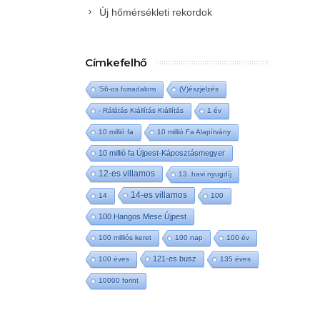
Új hőmérsékleti rekordok
Címkefelhő
'56-os forradalom
(V)észjelzés
- Rálátás Kiállítás Kiállítás
1 év
10 millió fa
10 millió Fa Alapítvány
10 millió fa Újpest-Káposztásmegyer
12-es villamos
13. havi nyugdíj
14-es villamos
14
100
100 Hangos Mese Újpest
100 milliós keret
100 nap
100 év
121-es busz
100 éves
135 éves
10000 forint