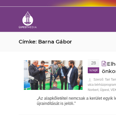
Címke: Barna Gábor
28
Elh
szept
önko
Szerző: Tari Ta
utca bérházprogra
Norbert
,
Újpest
,
VEK
„Az alapkőletétel nemcsak a kerület egyik
újraindítását is jelöli.”