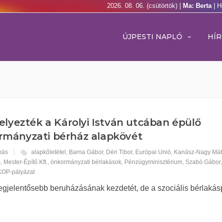
2026. 08. 06. (csütörtök) |
Ma: Berta
| H
ÚJPESTI NAPLÓ
HÍR
elyezték a Károlyi István utcában épülő
rmányzati bérház alapkövét
más
alapkőletétel
,
Barna Gábor
,
Déri Tibor
,
Európai Unió
,
Kanász-Nagy Má
m
,
Mester-Építő Kft.
,
önkormányzati bérlakások
,
Pénzügyminisztérium
,
Szabó Gábor
OP-pályázat
 legjelentősebb beruházásának kezdetét, de a szociális bérlaká