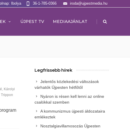
olnap: Ibolya
36-1-785-0366
iroda@ujpestmedia.hu
|
EK
ÚJPEST TV
MEDIAAJÁNLAT
Legfrissebb hírek
Jelentős közlekedési változások
várhatók Újpesten hétfőtől
té
,
Károlyi
,
Trippon
Nyáron is résen kell lenni az online
csalókkal szemben
sprogram
A kommunizmus újpesti áldozataira
emlékeztek
Nosztalgiavillamosozás Újpesten