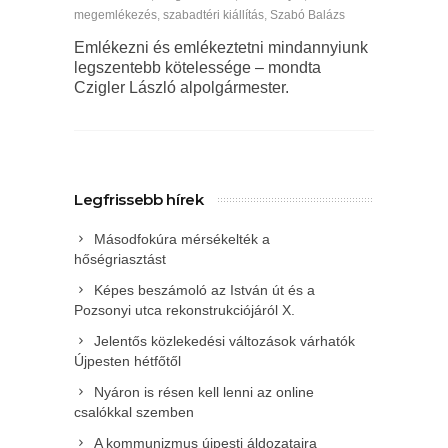
megemlékezés
,
szabadtéri kiállítás
,
Szabó Balázs
Emlékezni és emlékeztetni mindannyiunk
legszentebb kötelessége – mondta
Czigler László alpolgármester.
Legfrissebb hírek
Másodfokúra mérsékelték a
hőségriasztást
Képes beszámoló az István út és a
Pozsonyi utca rekonstrukciójáról X.
Jelentős közlekedési változások várhatók
Újpesten hétfőtől
Nyáron is résen kell lenni az online
csalókkal szemben
A kommunizmus újpesti áldozataira