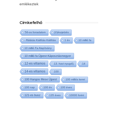
emlékeztek
Címkefelhő
'56-os forradalom
(V)észjelzés
- Rálátás Kiállítás Kiállítás
1 év
10 millió fa
10 millió Fa Alapítvány
10 millió fa Újpest-Káposztásmegyer
12-es villamos
13. havi nyugdíj
14
14-es villamos
100
100 Hangos Mese Újpest
100 milliós keret
100 nap
100 év
100 éves
121-es busz
135 éves
10000 forint