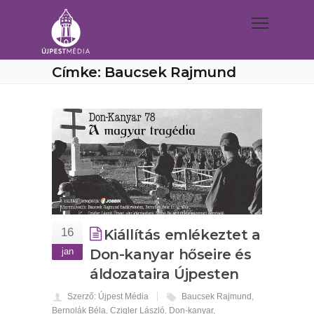
Címke: Baucsek Rajmund
16
Kiállítás emlékeztet a
jan
Don-kanyar hőseire és
áldozataira Újpesten
Szerző: Újpest Média
Baucsek Rajmund
,
Bernolák Béla
,
Czigler László
,
Don-kanyar
,