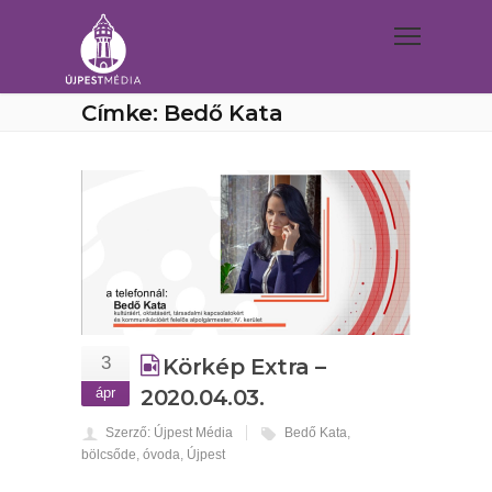
Címke: Bedő Kata
3
Körkép Extra –
ápr
2020.04.03.
Szerző: Újpest Média
Bedő Kata
,
bölcsőde
,
óvoda
,
Újpest
...