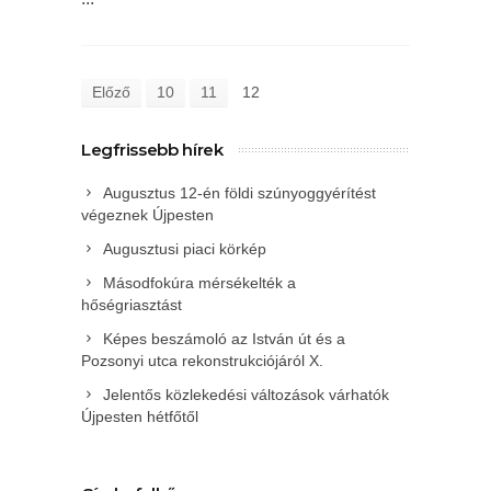
Előző
10
11
12
Legfrissebb hírek
Augusztus 12-én földi szúnyoggyérítést
végeznek Újpesten
Augusztusi piaci körkép
Másodfokúra mérsékelték a
hőségriasztást
Képes beszámoló az István út és a
Pozsonyi utca rekonstrukciójáról X.
Jelentős közlekedési változások várhatók
Újpesten hétfőtől