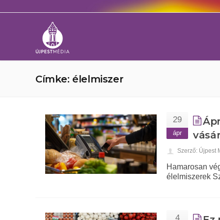
Címke: élelmiszer
29
Ápr
ápr
vásár
Szerző: Újpest
Hamarosan vége
élelmiszerek Sz
4
Ez 