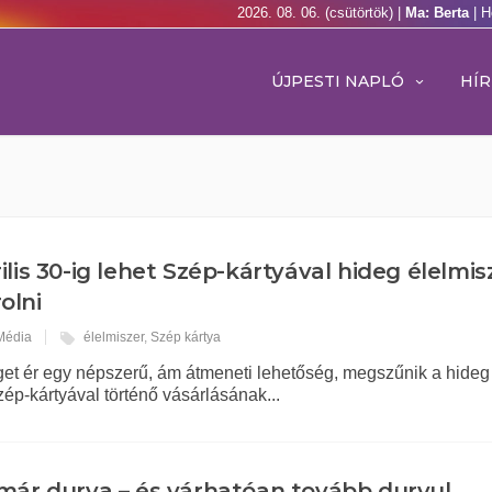
2026. 08. 06. (csütörtök) |
Ma: Berta
| H
ÚJPESTI NAPLÓ
HÍR
ilis 30-ig lehet Szép-kártyával hideg élelmis
olni
 Média
élelmiszer
,
Szép kártya
t ér egy népszerű, ám átmeneti lehetőség, megszűnik a hideg
ép-kártyával történő vásárlásának...
már durva – és várhatóan tovább durvul