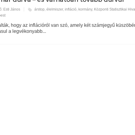
ő: Esti János
árstop
,
élelmiszer
,
infláció
,
kormány
,
Központi Statisztikai Hiva
pest
álták, hogy az inflációról van szó, amely két számjegyű küszöbé
ásul a legvékonyabb...