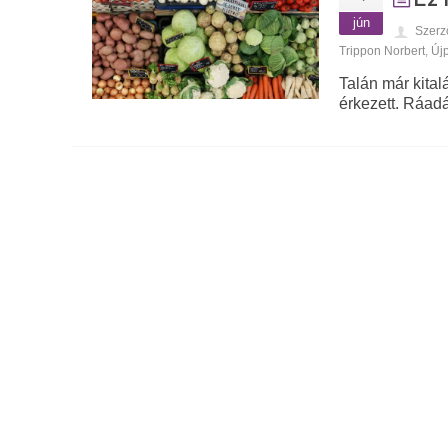
jún
Szerz
Trippon Norbert
,
Új
Talán már kital
érkezett. Ráad