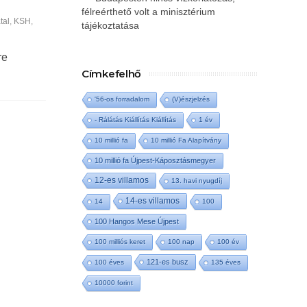
félreérthető volt a minisztérium
tal
,
KSH
,
tájékoztatása
re
Címkefelhő
'56-os forradalom
(V)észjelzés
- Rálátás Kiállítás Kiállítás
1 év
10 millió fa
10 millió Fa Alapítvány
10 millió fa Újpest-Káposztásmegyer
12-es villamos
13. havi nyugdíj
14-es villamos
14
100
100 Hangos Mese Újpest
100 milliós keret
100 nap
100 év
121-es busz
100 éves
135 éves
10000 forint