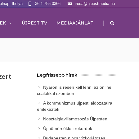
olnap: Ibolya
36-1-785-0366
iroda@ujpestmedia.hu
|
EK
ÚJPEST TV
MEDIAAJÁNLAT
Legfrissebb hírek
zert
Nyáron is résen kell lenni az online
csalókkal szemben
A kommunizmus újpesti áldozataira
emlékeztek
Nosztalgiavillamosozás Újpesten
Új hőmérsékleti rekordok
Budapesten nincs vízkorlátozás,