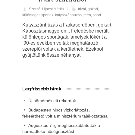
Szerző: Újpest Média
frizbi
,
gokart
,
különleges sportok
,
kutyaszánhúzás
,
retro
,
sport
Kutyaszánhúzás a Farkaserdőben, gokart
Káposztásmegyeren... Feledésbe merült,
különleges sportágak, amelyek főként a
’90-es években voltak meghatározó
szereplői voltak a kerületnek. Ezekből
gyűjtöttünk össze néhányat.
Legfrissebb hírek
Új hőmérsékleti rekordok
Budapesten nincs vízkorlátozás,
félreérthető volt a minisztérium tájékoztatása
Augusztus 7-ig meghosszabbították a
harmadfokú hőségriasztást