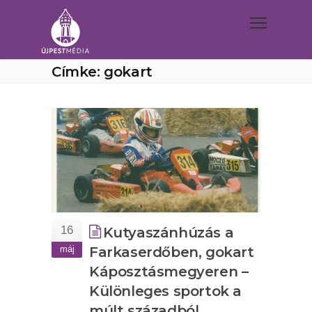
Címke: gokart
16
Kutyaszánhúzás a
máj
Farkaserdőben, gokart
Káposztásmegyeren –
Különleges sportok a
múlt századból