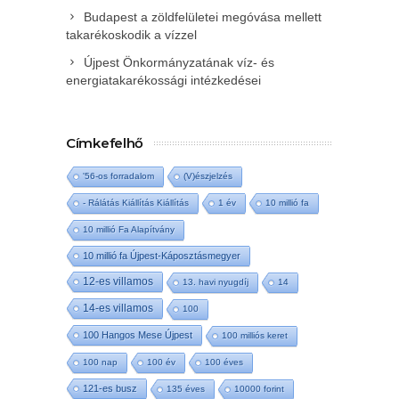
Budapest a zöldfelületei megóvása mellett
takarékoskodik a vízzel
Újpest Önkormányzatának víz- és
energiatakarékossági intézkedései
Címkefelhő
'56-os forradalom
(V)észjelzés
- Rálátás Kiállítás Kiállítás
1 év
10 millió fa
10 millió Fa Alapítvány
10 millió fa Újpest-Káposztásmegyer
12-es villamos
13. havi nyugdíj
14
14-es villamos
100
100 Hangos Mese Újpest
100 milliós keret
100 nap
100 év
100 éves
121-es busz
135 éves
10000 forint