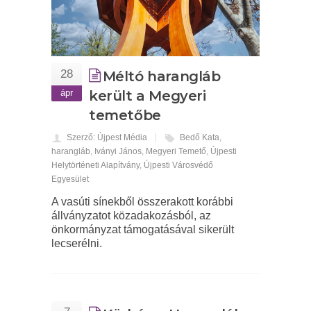
28
Méltó harangláb
ápr
került a Megyeri
temetőbe
Szerző: Újpest Média
Bedő Kata
,
harangláb
,
Iványi János
,
Megyeri Temető
,
Újpesti
Helytörténeti Alapítvány
,
Újpesti Városvédő
Egyesület
A vasúti sínekből összerakott korábbi
állványzatot közadakozásból, az
önkormányzat támogatásával sikerült
lecserélni.