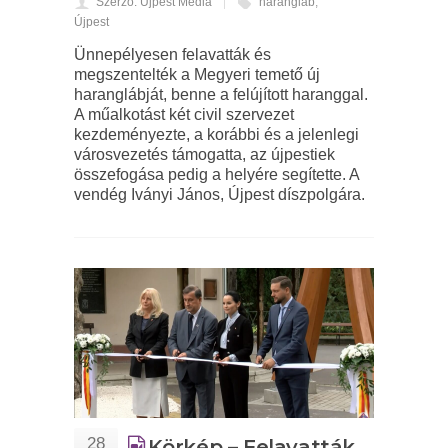
Szerző: Újpest Média
harangláb
,
Újpest
Ünnepélyesen felavatták és
megszentelték a Megyeri temető új
haranglábját, benne a felújított haranggal.
A műalkotást két civil szervezet
kezdeményezte, a korábbi és a jelenlegi
városvezetés támogatta, az újpestiek
összefogása pedig a helyére segítette. A
vendég Iványi János, Újpest díszpolgára.
28
Körkép – Felavatták