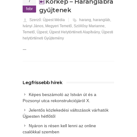
7
Körkép – Haranglábra
febr
gyűjtenek
Szerző: Újpest Média
harang
,
harangláb
,
Iványi János
,
Megyeri Temető
,
Szöllősy Marianne
,
Temető
,
Újpest
,
Újpest Helytörténeti Alapítvány
,
Újpesti
helytörténeti Gyújtemény
...
Legfrissebb hírek
Képes beszámoló az István út és a
Pozsonyi utca rekonstrukciójáról X.
Jelentős közlekedési változások várhatók
Újpesten hétfőtől
Nyáron is résen kell lenni az online
csalókkal szemben