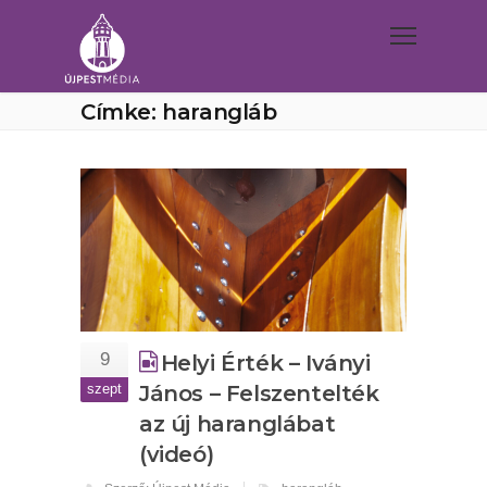
Címke: harangláb
9
Helyi Érték – Iványi
szept
János – Felszentelték
az új haranglábat
(videó)