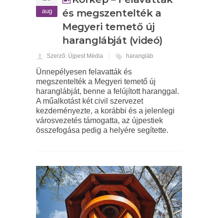
aug
és megszentelték a
Megyeri temető új
haranglábját (videó)
Szerző: Újpest Média
harangláb
Ünnepélyesen felavatták és
megszentelték a Megyeri temető új
haranglábját, benne a felújított haranggal.
A műalkotást két civil szervezet
kezdeményezte, a korábbi és a jelenlegi
városvezetés támogatta, az újpestiek
összefogása pedig a helyére segítette.