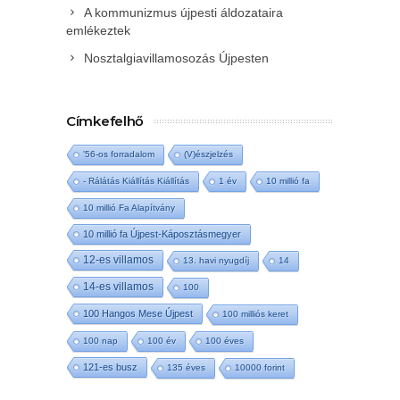
A kommunizmus újpesti áldozataira
emlékeztek
Nosztalgiavillamosozás Újpesten
Címkefelhő
'56-os forradalom
(V)észjelzés
- Rálátás Kiállítás Kiállítás
1 év
10 millió fa
10 millió Fa Alapítvány
10 millió fa Újpest-Káposztásmegyer
12-es villamos
13. havi nyugdíj
14
14-es villamos
100
100 Hangos Mese Újpest
100 milliós keret
100 nap
100 év
100 éves
121-es busz
135 éves
10000 forint