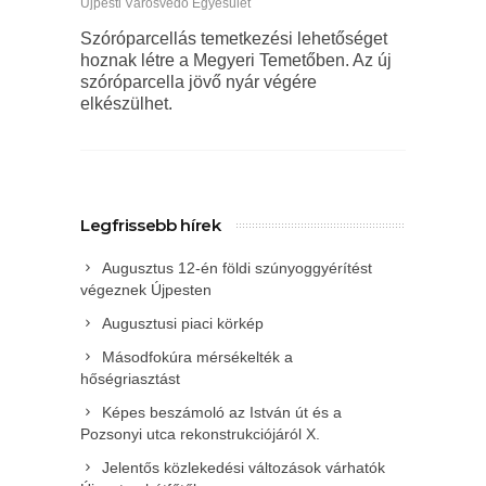
Újpesti Városvédő Egyesület
Szóróparcellás temetkezési lehetőséget
hoznak létre a Megyeri Temetőben. Az új
szóróparcella jövő nyár végére
elkészülhet.
Legfrissebb hírek
Augusztus 12-én földi szúnyoggyérítést
végeznek Újpesten
Augusztusi piaci körkép
Másodfokúra mérsékelték a
hőségriasztást
Képes beszámoló az István út és a
Pozsonyi utca rekonstrukciójáról X.
Jelentős közlekedési változások várhatók