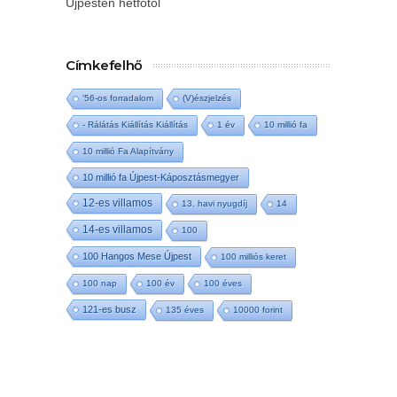
Újpesten hétfőtől
Címkefelhő
'56-os forradalom
(V)észjelzés
- Rálátás Kiállítás Kiállítás
1 év
10 millió fa
10 millió Fa Alapítvány
10 millió fa Újpest-Káposztásmegyer
12-es villamos
13. havi nyugdíj
14
14-es villamos
100
100 Hangos Mese Újpest
100 milliós keret
100 nap
100 év
100 éves
121-es busz
135 éves
10000 forint