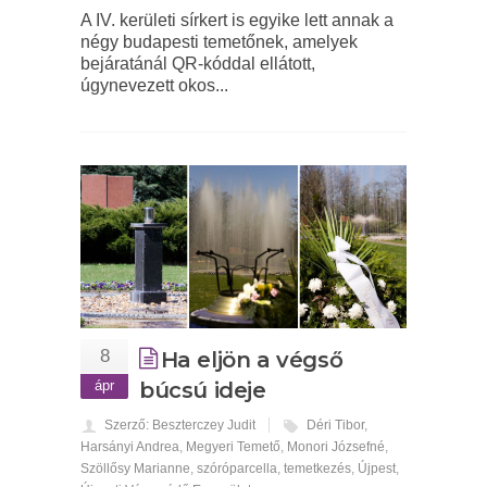
A IV. kerületi sírkert is egyike lett annak a
négy budapesti temetőnek, amelyek
bejáratánál QR-kóddal ellátott,
úgynevezett okos...
8
Ha eljön a végső
ápr
búcsú ideje
Szerző: Beszterczey Judit
Déri Tibor
,
Harsányi Andrea
,
Megyeri Temető
,
Monori Józsefné
,
Szöllősy Marianne
,
szóróparcella
,
temetkezés
,
Újpest
,