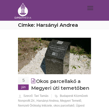
Címke: Harsányi Andrea
5
Okos parcellakő a
jún
Megyeri úti temetőben
Szerző: Tari Tamás
Budapesti Közművek
Nonprofit Zrt.
,
Harsányi Andrea
,
Megyeri Temető
,
Nemzeti Örökség Intézete
,
okos parcellakő
,
Újpest