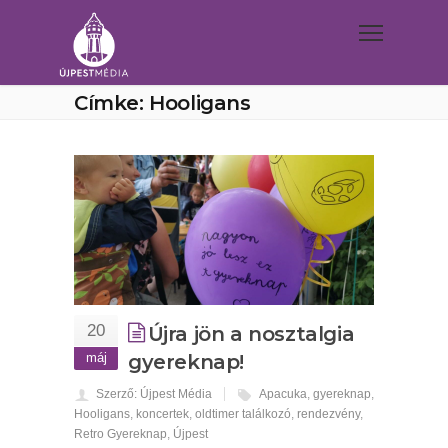
Címke: Hooligans
20
Újra jön a nosztalgia
máj
gyereknap!
Szerző: Újpest Média
Apacuka
,
gyereknap
,
Hooligans
,
koncertek
,
oldtimer találkozó
,
rendezvény
,
Retro Gyereknap
,
Újpest