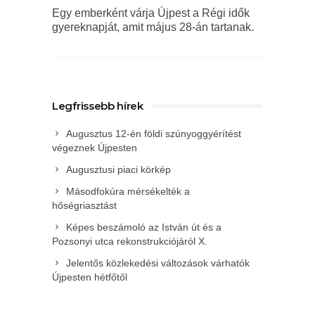
Egy emberként várja Újpest a Régi idők
gyereknapját, amit május 28-án tartanak.
Legfrissebb hírek
Augusztus 12-én földi szúnyoggyérítést
végeznek Újpesten
Augusztusi piaci körkép
Másodfokúra mérsékelték a
hőségriasztást
Képes beszámoló az István út és a
Pozsonyi utca rekonstrukciójáról X.
Jelentős közlekedési változások várhatók
Újpesten hétfőtől