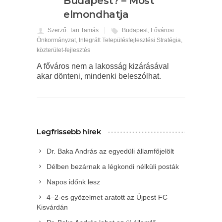
Budapest? – Most
elmondhatja
Szerző: Tari Tamás
Budapest
,
Fővárosi
Önkormányzat
,
Integrált Településfejlesztési Stratégia
,
közterület-fejlesztés
A főváros nem a lakosság kizárásával
akar dönteni, mindenki beleszólhat.
Legfrissebb hírek
Dr. Baka András az egyedüli államfőjelölt
Délben bezárnak a légkondi nélküli posták
Napos időnk lesz
4–2-es győzelmet aratott az Újpest FC
Kisvárdán