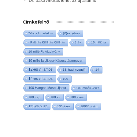
Dr. Baka András lehet az új államfő
Címkefelhő
'56-os forradalom
(V)észjelzés
- Rálátás Kiállítás Kiállítás
1 év
10 millió fa
10 millió Fa Alapítvány
10 millió fa Újpest-Káposztásmegyer
12-es villamos
13. havi nyugdíj
14
14-es villamos
100
100 Hangos Mese Újpest
100 milliós keret
100 nap
100 év
100 éves
121-es busz
135 éves
10000 forint