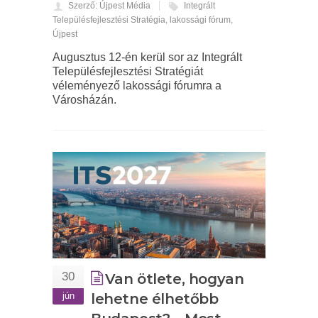
Szerző: Újpest Média
Integrált
Településfejlesztési Stratégia
,
lakossági fórum
,
Újpest
Augusztus 12-én kerül sor az Integrált
Településfejlesztési Stratégiát
véleményező lakossági fórumra a
Városházán.
30
Van ötlete, hogyan
jún
lehetne élhetőbb