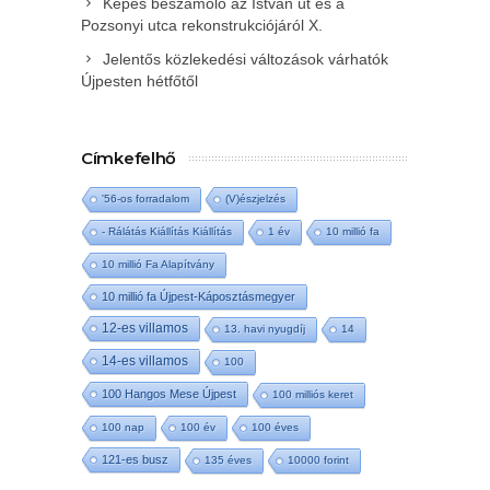
Képes beszámoló az István út és a
Pozsonyi utca rekonstrukciójáról X.
Jelentős közlekedési változások várhatók
Újpesten hétfőtől
Címkefelhő
'56-os forradalom
(V)észjelzés
- Rálátás Kiállítás Kiállítás
1 év
10 millió fa
10 millió Fa Alapítvány
10 millió fa Újpest-Káposztásmegyer
12-es villamos
13. havi nyugdíj
14
14-es villamos
100
100 Hangos Mese Újpest
100 milliós keret
100 nap
100 év
100 éves
121-es busz
135 éves
10000 forint