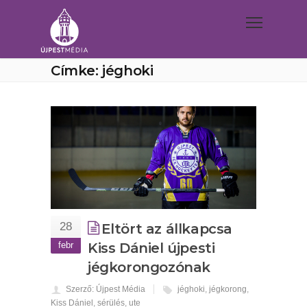
Címke: jéghoki
28
Eltört az állkapcsa
febr
Kiss Dániel újpesti
jégkorongozónak
Szerző: Újpest Média
jéghoki
,
jégkorong
,
Kiss Dániel
,
sérülés
,
ute