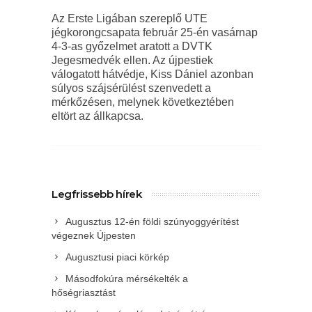
Az Erste Ligában szereplő UTE
jégkorongcsapata február 25-én vasárnap
4-3-as győzelmet aratott a DVTK
Jegesmedvék ellen. Az újpestiek
válogatott hátvédje, Kiss Dániel azonban
súlyos szájsérülést szenvedett a
mérkőzésen, melynek következtében
eltört az állkapcsa.
Legfrissebb hírek
Augusztus 12-én földi szúnyoggyérítést
végeznek Újpesten
Augusztusi piaci körkép
Másodfokúra mérsékelték a
hőségriasztást