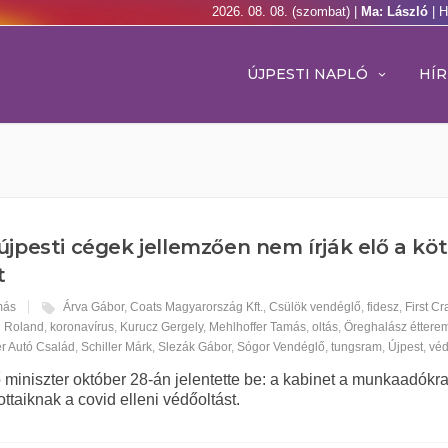
2026. 08. 08. (szombat) |
Ma: László
| 
ÚJPESTI NAPLÓ
HÍR
újpesti cégek jellemzően nem írják elő a kö
t
más
Árva Gábor
,
Coats Magyarország Kft.
,
Csülök vendéglő
,
fidesz
,
First Cr
i Roland
,
koronavírus
,
Kurucz Gergely
,
Mehlhoffer Tamás
,
oltás
,
Öreghalász éttere
er Autó Család
,
Schiller Márk
,
Slezák Gábor
,
Sógor Vendéglő
,
tungsram
,
Újpest
,
véd
miniszter október 28-án jelentette be: a kabinet a munkaadókra
ttaiknak a covid elleni védőoltást.