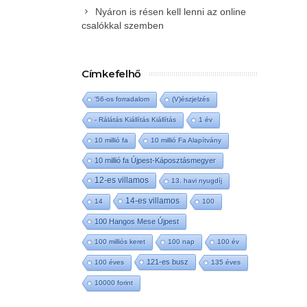
Nyáron is résen kell lenni az online
csalókkal szemben
Címkefelhő
'56-os forradalom
(V)észjelzés
- Rálátás Kiállítás Kiállítás
1 év
10 millió fa
10 millió Fa Alapítvány
10 millió fa Újpest-Káposztásmegyer
12-es villamos
13. havi nyugdíj
14-es villamos
14
100
100 Hangos Mese Újpest
100 milliós keret
100 nap
100 év
121-es busz
100 éves
135 éves
10000 forint