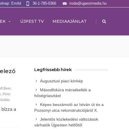
Holnap: Emõd
36-1-785-0366
iroda@ujpestmedia.hu
|
EK
ÚJPEST TV
MEDIAAJÁNLAT
Legfrissebb hírek
telező
Augusztusi piaci körkép
aft Beer
,
Másodfokúra mérsékelték a
m
,
Pirisi
hőségriasztást
őoltás
Képes beszámoló az István út és a
 bízza a
Pozsonyi utca rekonstrukciójáról X.
Jelentős közlekedési változások
várhatók Újpesten hétfőtől