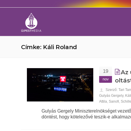
Címke: Káli Roland
19
Az 
nov
oltás
Szerző: Tari Ta
Gulyás Gergely
,
Kál
Attila
,
Sanofi
,
Schill
Gulyás Gergely Miniszterelnökséget vezető 
döntést, hogy kötelezővé teszik-e alkalmazo