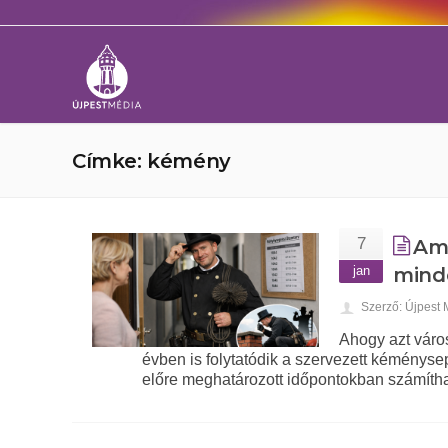
Címke: kémény
7
Ami
jan
mind
Szerző: Újpest
Ahogy azt váro
évben is folytatódik a szervezett kéményse
előre meghatározott időpontokban számíth