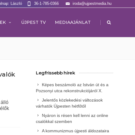
olnap: László
36-1-785-0366
iroda@ujpestmedia.hu
|
EK
ÚJPEST TV
MEDIAAJÁNLAT
Legfrissebb hírek
valók
Képes beszámoló az István út és a
Pozsonyi utca rekonstrukciójáról X.
Jelentős közlekedési változások
álló
várhatók Újpesten hétfőtől
 élők
Nyáron is résen kell lenni az online
csalókkal szemben
A kommunizmus újpesti áldozataira