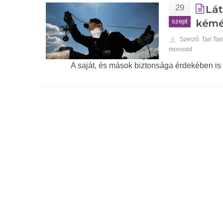
29
Lát
szept
kémé
Szerző: Tari Ta
monoxid
A saját, és mások biztonsága érdekében is