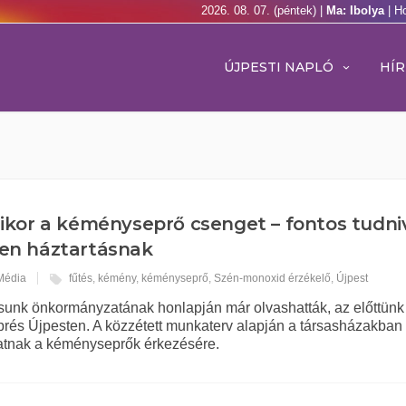
2026. 08. 07. (péntek) |
Ma: Ibolya
| H
ÚJPESTI NAPLÓ
HÍR
kor a kéményseprő csenget – fontos tudni
en háztartásnak
 Média
fűtés
,
kémény
,
kéményseprő
,
Szén-monoxid érzékelő
,
Újpest
sunk önkormányzatának honlapján már olvashatták, az előttünk 
prés Újpesten. A közzétett munkaterv alapján a társasházakban
atnak a kéményseprők érkezésére.