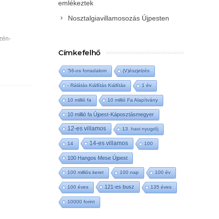
emlékeztek
Nosztalgiavillamosozás Újpesten
zén-
Címkefelhő
'56-os forradalom
(V)észjelzés
- Rálátás Kiállítás Kiállítás
1 év
10 millió fa
10 millió Fa Alapítvány
10 millió fa Újpest-Káposztásmegyer
12-es villamos
13. havi nyugdíj
14-es villamos
14
100
100 Hangos Mese Újpest
100 milliós keret
100 nap
100 év
121-es busz
100 éves
135 éves
10000 forint