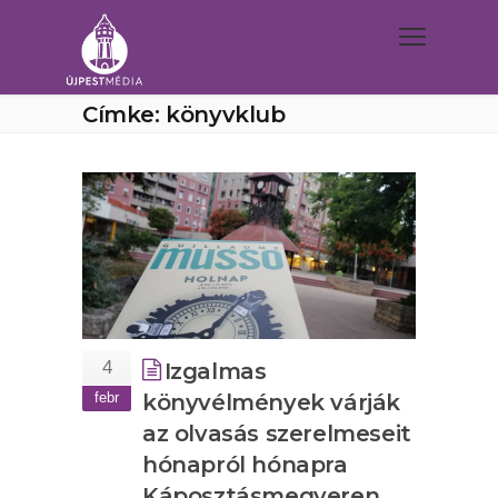
Címke: könyvklub
4
Izgalmas
febr
könyvélmények várják
az olvasás szerelmeseit
hónapról hónapra
Káposztásmegyeren