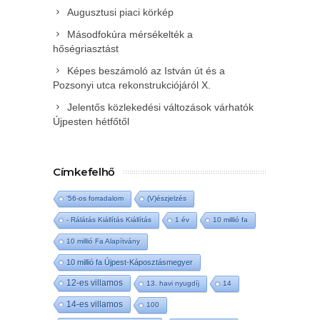
Augusztusi piaci körkép
Másodfokúra mérsékelték a
hőségriasztást
Képes beszámoló az István út és a
Pozsonyi utca rekonstrukciójáról X.
Jelentős közlekedési változások várhatók
Újpesten hétfőtől
Címkefelhő
'56-os forradalom
(V)észjelzés
- Rálátás Kiállítás Kiállítás
1 év
10 millió fa
10 millió Fa Alapítvány
10 millió fa Újpest-Káposztásmegyer
12-es villamos
13. havi nyugdíj
14
14-es villamos
100