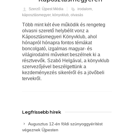
Szerző: Újpest Média
irodalom
,
káposztásmegyer
,
könyvklub
,
olvasás
Több mint két éve működik és rengeteg
olvasni szerető helybélit vonz a
Káposztásmegyeri Könyvklub, ahol
hónapról hónapra fontos témákat
boncolgató, izgalmas magyar- és
világirodalmi műveket beszélnek ki a
résztvevők. Szabó Helgával, a könyvklub
szervezőjével beszélgettünk a
kezdeményezés sikeréről és a jövőbeli
tervekről.
Legfrissebb hírek
Augusztus 12-én földi szúnyoggyérítést
végeznek Újpesten