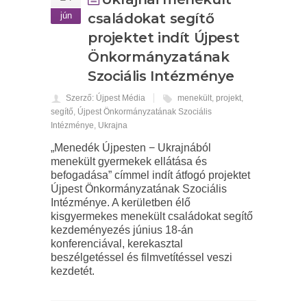
jún
családokat segítő
projektet indít Újpest
Önkormányzatának
Szociális Intézménye
Szerző: Újpest Média
menekült
,
projekt
,
segítő
,
Újpest Önkormányzatának Szociális
Intézménye
,
Ukrajna
„Menedék Újpesten − Ukrajnából
menekült gyermekek ellátása és
befogadása” címmel indít átfogó projektet
Újpest Önkormányzatának Szociális
Intézménye. A kerületben élő
kisgyermekes menekült családokat segítő
kezdeményezés június 18-án
konferenciával, kerekasztal
beszélgetéssel és filmvetítéssel veszi
kezdetét.