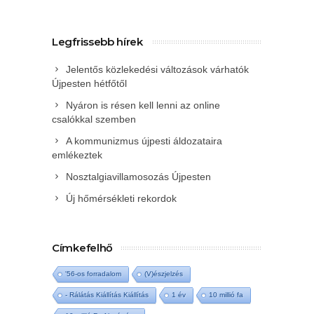
Legfrissebb hírek
Jelentős közlekedési változások várhatók
Újpesten hétfőtől
Nyáron is résen kell lenni az online
csalókkal szemben
A kommunizmus újpesti áldozataira
emlékeztek
Nosztalgiavillamosozás Újpesten
Új hőmérsékleti rekordok
Címkefelhő
'56-os forradalom
(V)észjelzés
- Rálátás Kiállítás Kiállítás
1 év
10 millió fa