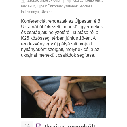
Szerző: Újpest Média
család
,
konferencia
,
menekült
,
Újpest Önkormányzatának Szociális
Intézménye
,
Ukrajna
Konferenciát rendeztek az Újpesten élő
Ukrajnából érkezett menekült gyermekek
és családjaik helyzetéről, kilátásairól a
K25 közösségi térben június 18-án. A
rendezvény egy új pályázati projekt
nyitányaként szolgált, melynek célja az
ukrajnai menekült családok segítése.
14
Ukrajnai menekült