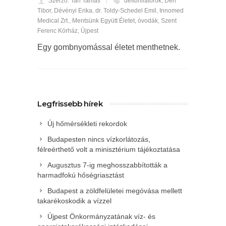
Szerző: Tari Tamás
defibrillátorok
,
Déri
Tibor
,
Dévényi Erika
,
dr. Toldy-Schedel Emil
,
Innomed
Medical Zrt.
,
Mentsünk Együtt Életet
,
óvodák
,
Szent
Ferenc Kórház
,
Újpest
Egy gombnyomással életet menthetnek.
Legfrissebb hírek
Új hőmérsékleti rekordok
Budapesten nincs vízkorlátozás,
félreérthető volt a minisztérium tájékoztatása
Augusztus 7-ig meghosszabbították a
harmadfokú hőségriasztást
Budapest a zöldfelületei megóvása mellett
takarékoskodik a vízzel
Újpest Önkormányzatának víz- és