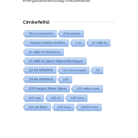
energiatakarékossági intézkedései
Címkefelhő
'56-os forradalom
(V)észjelzés
- Rálátás Kiállítás Kiállítás
1 év
10 millió fa
10 millió Fa Alapítvány
10 millió fa Újpest-Káposztásmegyer
12-es villamos
13. havi nyugdíj
14
14-es villamos
100
100 Hangos Mese Újpest
100 milliós keret
100 nap
100 év
100 éves
121-es busz
135 éves
10000 forint