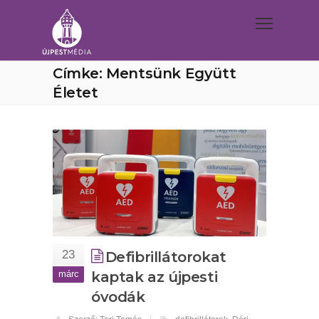
Címke: Mentsünk Együtt
Életet
23
Defibrillátorokat
márc
kaptak az újpesti
óvodák