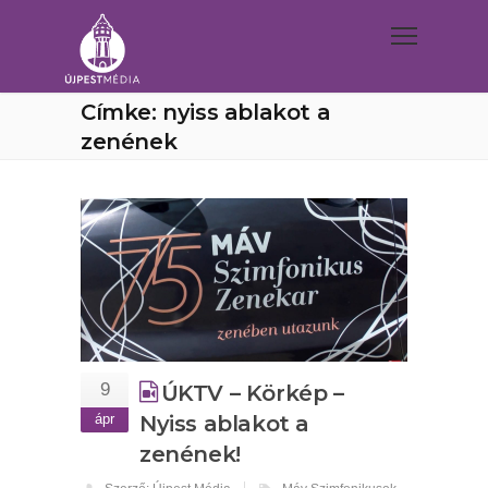
Címke: nyiss ablakot a
zenének
9
ÚKTV – Körkép –
ápr
Nyiss ablakot a
zenének!