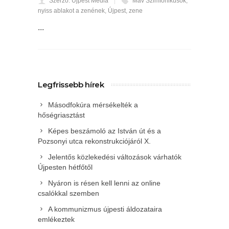
Szerző: Újpest Média
Máv Szimfonikusok
,
nyiss ablakot a zenének
,
Újpest
,
zene
...
Legfrissebb hírek
Másodfokúra mérsékelték a
hőségriasztást
Képes beszámoló az István út és a
Pozsonyi utca rekonstrukciójáról X.
Jelentős közlekedési változások várhatók
Újpesten hétfőtől
Nyáron is résen kell lenni az online
csalókkal szemben
A kommunizmus újpesti áldozataira
emlékeztek