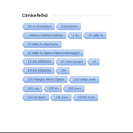
Címkefelhő
'56-os forradalom
(V)észjelzés
- Rálátás Kiállítás Kiállítás
1 év
10 millió fa
10 millió Fa Alapítvány
10 millió fa Újpest-Káposztásmegyer
12-es villamos
13. havi nyugdíj
14
14-es villamos
100
100 Hangos Mese Újpest
100 milliós keret
100 nap
100 év
100 éves
121-es busz
135 éves
10000 forint