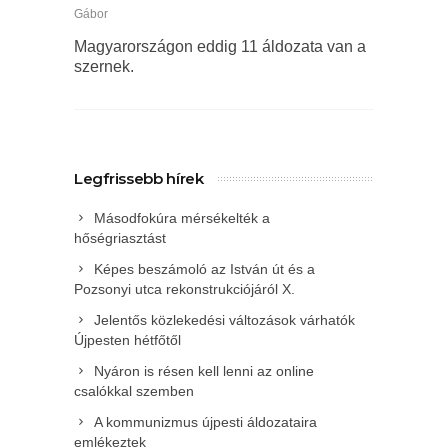
Gábor
Magyarországon eddig 11 áldozata van a
szernek.
Legfrissebb hírek
Másodfokúra mérsékelték a
hőségriasztást
Képes beszámoló az István út és a
Pozsonyi utca rekonstrukciójáról X.
Jelentős közlekedési változások várhatók
Újpesten hétfőtől
Nyáron is résen kell lenni az online
csalókkal szemben
A kommunizmus újpesti áldozataira
emlékeztek