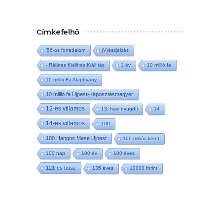
Címkefelhő
'56-os forradalom
(V)észjelzés
- Rálátás Kiállítás Kiállítás
1 év
10 millió fa
10 millió Fa Alapítvány
10 millió fa Újpest-Káposztásmegyer
12-es villamos
13. havi nyugdíj
14
14-es villamos
100
100 Hangos Mese Újpest
100 milliós keret
100 nap
100 év
100 éves
121-es busz
135 éves
10000 forint