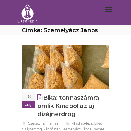
Címke: Szemelyácz János
18
Bika: tonnaszámra
aug
ömlik Kínából az új
dizájnerdrog
Szerző: Tari Tamás
4fmdmb-bica
,
bika
,
dizájnerdrog
,
kábítószer
,
Szemelyácz János
,
Zacher