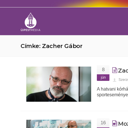
Címke: Zacher Gábor
8
Zac
jún
Szerz
A hatvani kórhá
sportesemények
16
Moz