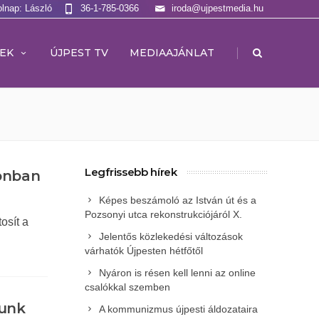
olnap: László
36-1-785-0366
iroda@ujpestmedia.hu
|
EK
ÚJPEST TV
MEDIAAJÁNLAT
Legfrissebb hírek
onban
Képes beszámoló az István út és a
Pozsonyi utca rekonstrukciójáról X.
osít a
Jelentős közlekedési változások
várhatók Újpesten hétfőtől
Nyáron is résen kell lenni az online
csalókkal szemben
zunk
A kommunizmus újpesti áldozataira