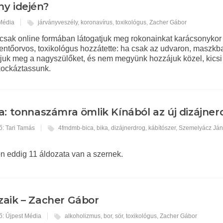
ny idején?
 Média
járványveszély
,
koronavírus
,
toxikológus
,
Zacher Gábor
 csak online formában látogatjuk meg rokonainkat karácsonykor 
ntőorvos, toxikológus hozzátette: ha csak az udvaron, maszkb
atjuk meg a nagyszülőket, és nem megyünk hozzájuk közel, kicsi
kockáztassunk.
a: tonnaszámra ömlik Kínából az új dizájner
ő: Tari Tamás
4fmdmb-bica
,
bika
,
dizájnerdrog
,
kábítószer
,
Szemelyácz Já
 eddig 11 áldozata van a szernek.
aik – Zacher Gábor
ő: Újpest Média
alkoholizmus
,
bor
,
sör
,
toxikológus
,
Zacher Gábor