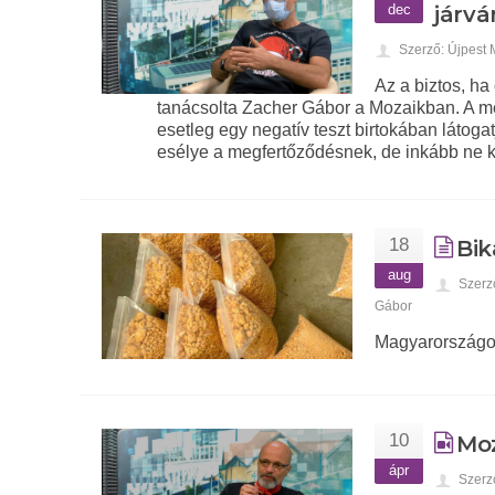
dec
járvá
Szerző: Újpest
Az a biztos, ha
tanácsolta Zacher Gábor a Mozaikban. A me
esetleg egy negatív teszt birtokában látog
esélye a megfertőződésnek, de inkább ne 
18
Bik
aug
Szerz
Gábor
Magyarországon
10
Moz
ápr
Szerz