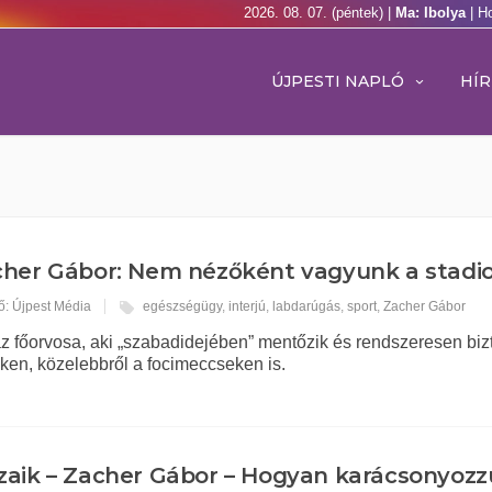
2026. 08. 07. (péntek) |
Ma: Ibolya
| H
ÚJPESTI NAPLÓ
HÍR
her Gábor: Nem nézőként vagyunk a stadi
ő: Újpest Média
egészségügy
,
interjú
,
labdarúgás
,
sport
,
Zacher Gábor
z főorvosa, aki „szabadidejében” mentőzik és rendszeresen bizt
en, közelebbről a focimeccseken is.
aik – Zacher Gábor – Hogyan karácsonyoz