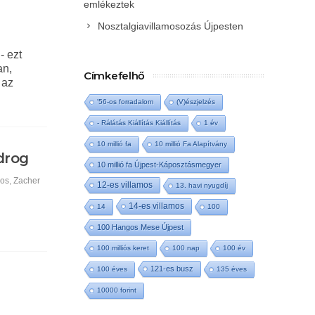
emlékeztek
Nosztalgiavillamosozás Újpesten
- ezt
an,
Címkefelhő
 az
'56-os forradalom
(V)észjelzés
- Rálátás Kiállítás Kiállítás
1 év
10 millió fa
10 millió Fa Alapítvány
drog
10 millió fa Újpest-Káposztásmegyer
nos
,
Zacher
12-es villamos
13. havi nyugdíj
14-es villamos
14
100
100 Hangos Mese Újpest
100 milliós keret
100 nap
100 év
121-es busz
100 éves
135 éves
10000 forint