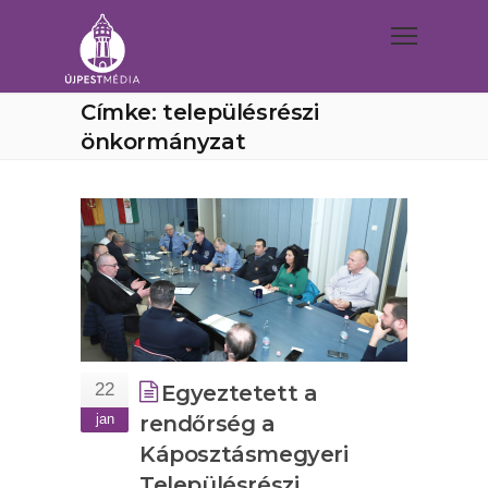
Címke: településrészi
önkormányzat
22
Egyeztetett a
jan
rendőrség a
Káposztásmegyeri
Településrészi