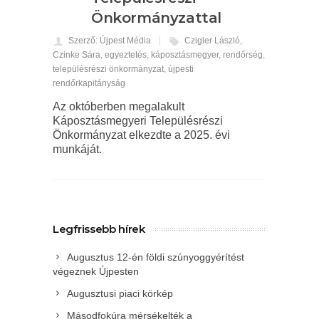
Önkormányzattal
Szerző: Újpest Média
Czigler László
,
Czinke Sára
,
egyeztetés
,
káposztásmegyer
,
rendőrség
,
településrészi önkormányzat
,
újpesti
rendőrkapitányság
Az októberben megalakult
Káposztásmegyeri Településrészi
Önkormányzat elkezdte a 2025. évi
munkáját.
Legfrissebb hírek
Augusztus 12-én földi szúnyoggyérítést
végeznek Újpesten
Augusztusi piaci körkép
Másodfokúra mérsékelték a