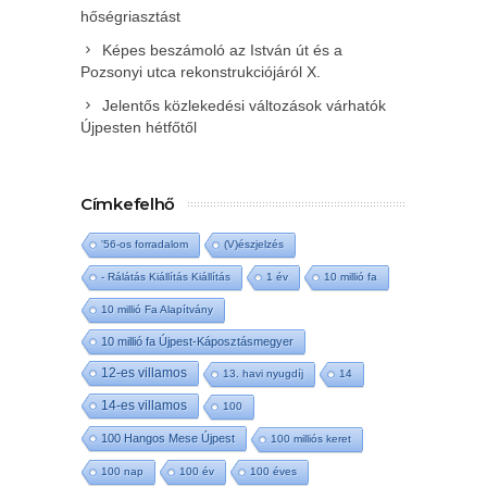
hőségriasztást
Képes beszámoló az István út és a
Pozsonyi utca rekonstrukciójáról X.
Jelentős közlekedési változások várhatók
Újpesten hétfőtől
Címkefelhő
'56-os forradalom
(V)észjelzés
- Rálátás Kiállítás Kiállítás
1 év
10 millió fa
10 millió Fa Alapítvány
10 millió fa Újpest-Káposztásmegyer
12-es villamos
13. havi nyugdíj
14
14-es villamos
100
100 Hangos Mese Újpest
100 milliós keret
100 nap
100 év
100 éves