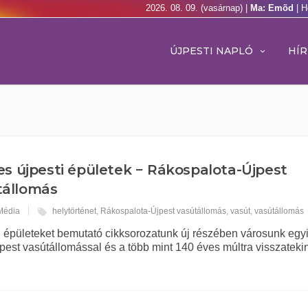
2026. 08. 09. (vasárnap) |
Ma: Emõd
| H
ÚJPESTI NAPLÓ
HÍR
es újpesti épületek − Rákospalota-Újpest
tállomás
 Média
helytörténet
,
Rákospalota-Újpest vasútállomás
,
vasút
,
vasútállomás
ti épületeket bemutató cikksorozatunk új részében városunk egy
est vasútállomással és a több mint 140 éves múltra visszateki