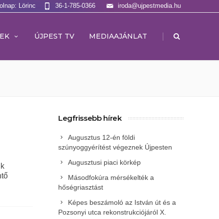
olnap: Lörinc
36-1-785-0366
iroda@ujpestmedia.hu
|
EK
ÚJPEST TV
MEDIAAJÁNLAT
Legfrissebb hírek
Augusztus 12-én földi
szúnyoggyérítést végeznek Újpesten
Augusztusi piaci körkép
ik
ntő
Másodfokúra mérsékelték a
hőségriasztást
Képes beszámoló az István út és a
Pozsonyi utca rekonstrukciójáról X.