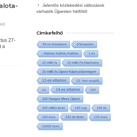
alota-
Jelentős közlekedési változások
várhatók Újpesten hétfőtől
sút
,
Címkefelhő
tus 27-
'56-os forradalom
(V)észjelzés
t a
- Rálátás Kiállítás Kiállítás
1 év
10 millió fa
10 millió Fa Alapítvány
10 millió fa Újpest-Káposztásmegyer
12-es villamos
13. havi nyugdíj
14-es villamos
14
100
100 Hangos Mese Újpest
100 milliós keret
100 nap
100 év
121-es busz
100 éves
135 éves
10000 forint