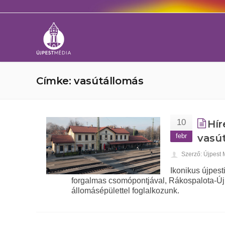
Címke: vasútállomás
10
Hír
febr
vasú
Szerző: Újpest
Ikonikus újpes
forgalmas csomópontjával, Rákospalota-Újp
állomásépülettel foglalkozunk.