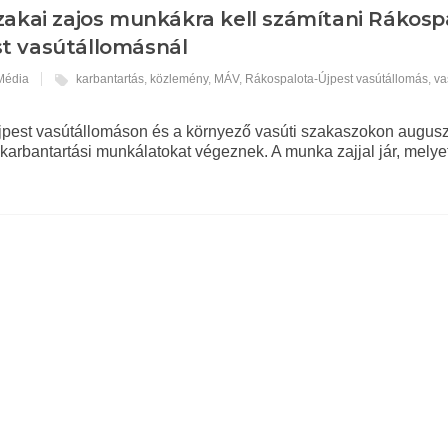
zakai zajos munkákra kell számítani Rákosp
st vasútállomásnál
 Média
karbantartás
,
közlemény
,
MÁV
,
Rákospalota-Újpest vasútállomás
,
va
pest vasútállomáson és a környező vasúti szakaszokon augusz
 karbantartási munkálatokat végeznek. A munka zajjal jár, melye