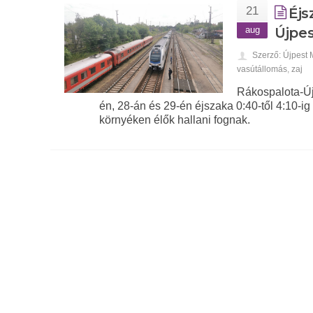
21
Éjs
aug
Újpe
Szerző: Újpest
vasútállomás
,
zaj
Rákospalota-Új
én, 28-án és 29-én éjszaka 0:40-től 4:10-ig
környéken élők hallani fognak.