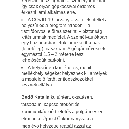
keresztül lesz fogható a személyautókban,
így csak olyan gépkocsival érdemes
érkezni, ami alkalmas erre.
A COVID-19-járványra való tekintettel a
helyszín és a program minden – a
tisztifőorvosi előírás szerinti – biztonsági
kritériumnak megfelel. A személyautókban
egy háztartásban élők tartózkodhatnak
(lehetőleg) maszkban. A gépjárműveknek
egymástól 1,5 – 2 méterre lesz
lehetőségük parkolni.
A helyszínen konténeres, mobil
mellékhelyiségeket helyeznek ki, amelyek
a megfelelő fertőtlenítőeszközökkel
lesznek ellátva.
Bedő Katalin
kultúráért, oktatásért,
társadalmi kapcsolatokért és
kommunikációért felelős alpolgármester
elmondta: Újpest Önkormányzata a
meglévő helyzetre reagál azzal az