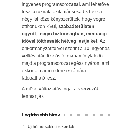
ingyenes programsorozattal, ami lehetővé
teszi azoknak, akik már sokadik hete a
négy fal közé kényszerültek, hogy végre
otthonukon kívül,
szabadterületen,
együtt, mégis biztonságban, minőségi
idővel tölthessék hétvégi estjeiket.
Az
önkormányzat tervei szerint a 10 ingyenes
vetítés után fizetős formában folytatódik
majd a programsorozat egész nyáron, ami
ekkorra már mindenki számára
látogatható lesz.
A műsorváltoztatás jogát a szervezők
fenntartják
Legfrissebb hírek
Új hőmérsékleti rekordok