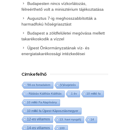
Budapesten nincs vízkorlátozás,
félreérthető volt a minisztérium tájékoztatása
Augusztus 7-ig meghosszabbították a
harmadfokú hőségriasztást
Budapest a zöldfelületei megóvása mellett
takarékoskodik a vízzel
Újpest Önkormányzatának víz- és
energiatakarékossági intézkedései
Címkefelhő
'56-os forradalom
(V)észjelzés
- Rálátás Kiállítás Kiállítás
1 év
10 millió fa
10 millió Fa Alapítvány
10 millió fa Újpest-Káposztásmegyer
12-es villamos
13. havi nyugdíj
14
14-es villamos
100