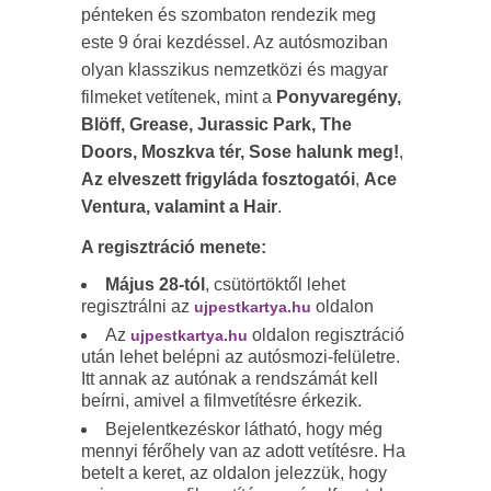
pénteken és szombaton rendezik meg
este 9 órai kezdéssel. Az autósmoziban
olyan klasszikus nemzetközi és magyar
filmeket vetítenek, mint a
Ponyvaregény,
Blöff, Grease, Jurassic Park, The
Doors, Moszkva tér, Sose halunk meg!
,
Az elveszett frigyláda fosztogatói
,
Ace
Ventura, valamint a Hair
.
A regisztráció menete:
Május 28-tól
, csütörtöktől lehet
regisztrálni az
oldalon
ujpestkartya.hu
Az
oldalon regisztráció
ujpestkartya.hu
után lehet belépni az autósmozi-felületre.
Itt annak az autónak a rendszámát kell
beírni, amivel a filmvetítésre érkezik.
Bejelentkezéskor látható, hogy még
mennyi férőhely van az adott vetítésre. Ha
betelt a keret, az oldalon jelezzük, hogy