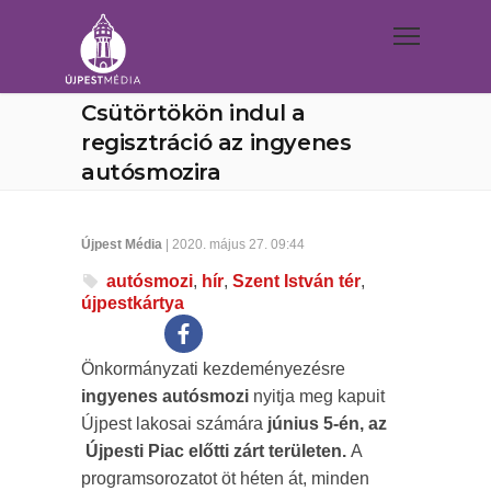
Csütörtökön indul a
regisztráció az ingyenes
autósmozira
Újpest Média
| 2020. május 27. 09:44
autósmozi
,
hír
,
Szent István tér
,
újpestkártya
Önkormányzati kezdeményezésre
ingyenes autósmozi
nyitja meg kapuit
Újpest lakosai számára
június 5-én, az
Újpesti Piac előtti zárt területen.
A
programsorozatot öt héten át, minden