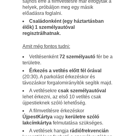
sajnos erre a filmvetítésre már elfogytak a
helyek, próbáljon meg egy másik
előadásra foglalni.
Családonként (egy háztartásban
élők) 1 személyautóval
regisztrálhatnak.
Amit még fontos tudni:
Vetítésenként
72 személyautó
fér be a
területre.
Érkezés a vetítés előtt fél órával
(20:30). A parkolást érkezéskor és
távozáskor forgalomirányítók segítik majd.
A vetítésekre
csak személyautóval
lehet érkezni, az első 10 vetítés csak
újpestieknek szóló lehetőség.
A filmvetítésre érkezéskor
ÚjpestKártya
vagy
kerületre szóló
lakcímkártya
felmutatása szükséges.
A vetítések hangja
rádiófrekvencián