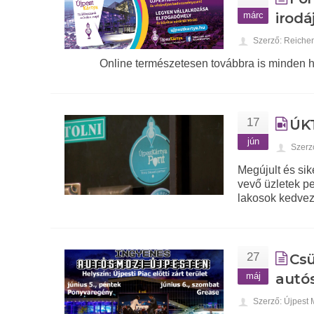
márc
irodá
Szerző: Reiche
Online természetesen továbbra is minden h
17
ÚKT
jún
Szerz
Megújult és sik
vevő üzletek p
lakosok kedvez
27
Csü
máj
autó
Szerző: Újpest