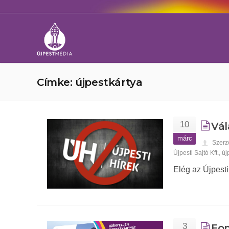
Címke: újpestkártya
10
Vál
márc
Szerz
Újpesti Sajtó Kft.
,
új
Elég az Újpesti
3
Fon