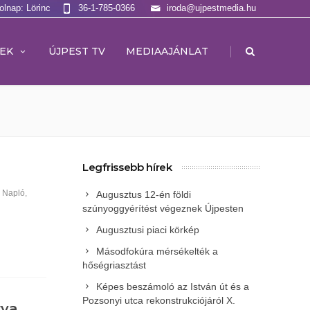
olnap: Lörinc
36-1-785-0366
iroda@ujpestmedia.hu
|
EK
ÚJPEST TV
MEDIAAJÁNLAT
Legfrissebb hírek
i Napló
,
Augusztus 12-én földi
szúnyoggyérítést végeznek Újpesten
Augusztusi piaci körkép
Másodfokúra mérsékelték a
hőségriasztást
Képes beszámoló az István út és a
Pozsonyi utca rekonstrukciójáról X.
tya