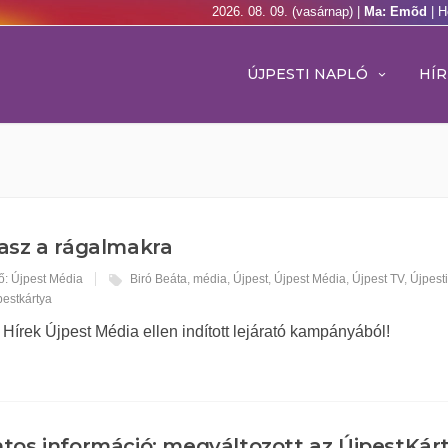
2026. 08. 09. (vasárnap) |
Ma: Emõd
| H
ÚJPESTI NAPLÓ
HÍR
asz a rágalmakra
ő: Újpest Média
Biró Beáta
,
média
,
Újpest
,
Újpest Média
,
Újpest TV
,
Újpest
pestkártya
 Hírek Újpest Média ellen indított lejárató kampányából!
tos információ: megváltozott az ÚjpestKár