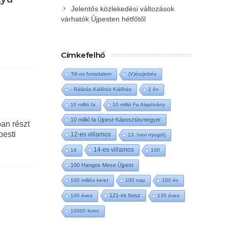
Jelentős közlekedési változások
várhatók Újpesten hétfőtől
Címkefelhő
'56-os forradalom
(V)észjelzés
- Rálátás Kiállítás Kiállítás
1 év
10 millió fa
10 millió Fa Alapítvány
10 millió fa Újpest-Káposztásmegyer
ban részt
pesti
12-es villamos
13. havi nyugdíj
14-es villamos
14
100
100 Hangos Mese Újpest
100 milliós keret
100 nap
100 év
121-es busz
100 éves
135 éves
10000 forint