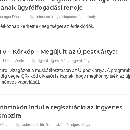
jának ügyfélfogadási rendje
nberger Dániel
információ
,
ügyfélfogadás
,
újpestkártya
étköznap kérhetnek segítséget az érdeklődők.
V – Körkép – Megújult az ÚjpestKártya!
ő: Újpest Média
Újpest
,
Újpest Média
,
újpestkártya
errel vizsgázott a muskátliosztáson az ÚjpestKártya. A program
edig végre QR- kód olvasót is kaptak, hogy megkönnyítsék az új
ményes vásárlását.
törtökön indul a regisztráció az ingyenes
smozira
 Média
autósmozi
,
hír
,
Szent István tér
,
újpestkártya