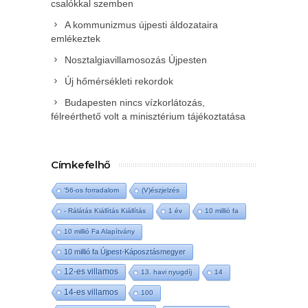
csalókkal szemben
A kommunizmus újpesti áldozataira
emlékeztek
Nosztalgiavillamosozás Újpesten
Új hőmérsékleti rekordok
Budapesten nincs vízkorlátozás,
félreérthető volt a minisztérium tájékoztatása
Címkefelhő
'56-os forradalom
(V)észjelzés
- Rálátás Kiállítás Kiállítás
1 év
10 millió fa
10 millió Fa Alapítvány
10 millió fa Újpest-Káposztásmegyer
12-es villamos
13. havi nyugdíj
14
14-es villamos
100