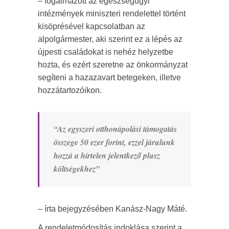
– fogalmazott az egészségügyi
intézmények miniszteri rendelettel történt
kisöprésével kapcsolatban az
alpolgármester, aki szerint ez a lépés az
újpesti családokat is nehéz helyzetbe
hozta, és ezért szeretne az önkormányzat
segíteni a hazazavart betegeken, illetve
hozzátartozóikon.
“Az egyszeri otthonápolási támogatás
összege 50 ezer forint, ezzel járulunk
hozzá a hirtelen jelentkező plusz
költségekhez”
– írta bejegyzésében Kanász-Nagy Máté.
A rendeletmódosítás indoklása szerint a