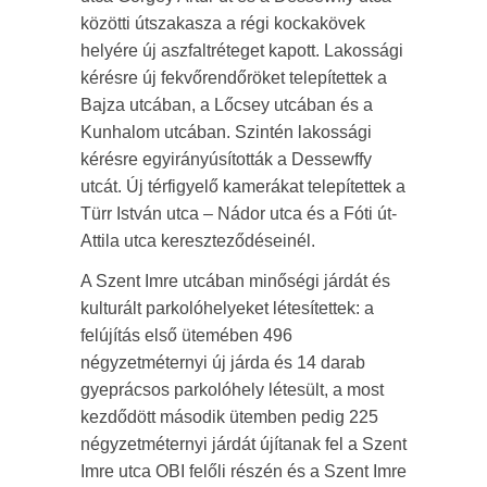
közötti útszakasza a régi kockakövek
helyére új aszfaltréteget kapott. Lakossági
kérésre új fekvőrendőröket telepítettek a
Bajza utcában, a Lőcsey utcában és a
Kunhalom utcában. Szintén lakossági
kérésre egyirányúsították a Dessewffy
utcát. Új térfigyelő kamerákat telepítettek a
Türr István utca – Nádor utca és a Fóti út-
Attila utca kereszteződéseinél.
A Szent Imre utcában minőségi járdát és
kulturált parkolóhelyeket létesítettek: a
felújítás első ütemében 496
négyzetméternyi új járda és 14 darab
gyeprácsos parkolóhely létesült, a most
kezdődött második ütemben pedig 225
négyzetméternyi járdát újítanak fel a Szent
Imre utca OBI felőli részén és a Szent Imre