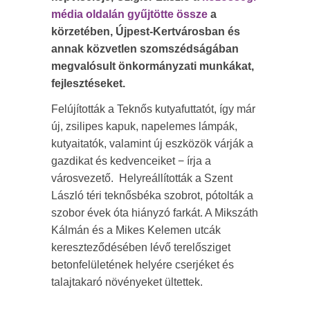
média oldalán gyűjtötte össze
a
körzetében, Újpest-Kertvárosban és
annak közvetlen szomszédságában
megvalósult önkormányzati munkákat,
fejlesztéseket.
Felújították a Teknős kutyafuttatót, így már
új, zsilipes kapuk, napelemes lámpák,
kutyaitatók, valamint új eszközök várják a
gazdikat és kedvenceiket − írja a
városvezető. Helyreállították a Szent
László téri teknősbéka szobrot, pótolták a
szobor évek óta hiányzó farkát. A Mikszáth
Kálmán és a Mikes Kelemen utcák
kereszteződésében lévő terelősziget
betonfelületének helyére cserjéket és
talajtakaró növényeket ültettek.