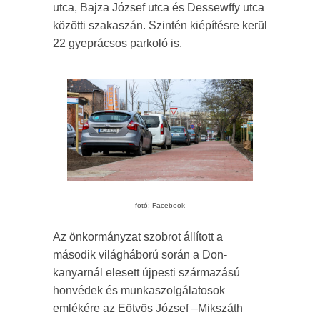
utca, Bajza József utca és Dessewffy utca
közötti szakaszán. Szintén kiépítésre kerül
22 gyeprácsos parkoló is.
fotó: Facebook
Az önkormányzat szobrot állított a
második világháború során a Don-
kanyarnál elesett újpesti származású
honvédek és munkaszolgálatosok
emlékére az Eötvös József –Mikszáth