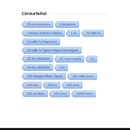
Címkefelhő
'56-os forradalom
(V)észjelzés
- Rálátás Kiállítás Kiállítás
1 év
10 millió fa
10 millió Fa Alapítvány
10 millió fa Újpest-Káposztásmegyer
12-es villamos
13. havi nyugdíj
14
14-es villamos
100
100 Hangos Mese Újpest
100 milliós keret
100 nap
100 év
100 éves
121-es busz
135 éves
10000 forint