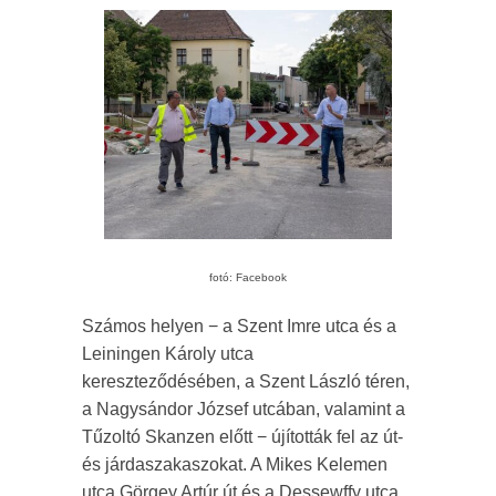
fotó: Facebook
Számos helyen − a Szent Imre utca és a
Leiningen Károly utca
kereszteződésében, a Szent László téren,
a Nagysándor József utcában, valamint a
Tűzoltó Skanzen előtt − újították fel az út-
és járdaszakaszokat. A Mikes Kelemen
utca Görgey Artúr út és a Dessewffy utca