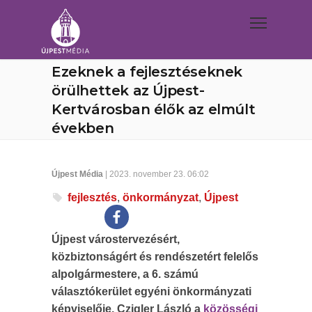
Ezeknek a fejlesztéseknek
örülhettek az Újpest-
Kertvárosban élők az elmúlt
években
Újpest Média
| 2023. november 23. 06:02
fejlesztés
,
önkormányzat
,
Újpest
Újpest várostervezésért,
közbiztonságért és rendészetért felelős
alpolgármestere, a 6. számú
választókerület egyéni önkormányzati
képviselője, Czigler László a
közösségi