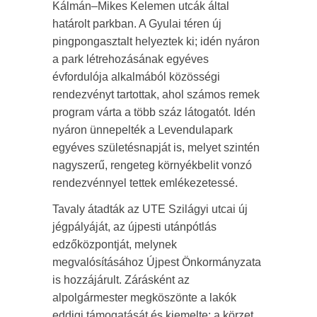
Kálmán–Mikes Kelemen utcák által
határolt parkban. A Gyulai téren új
pingpongasztalt helyeztek ki; idén nyáron
a park létrehozásának egyéves
évfordulója alkalmából közösségi
rendezvényt tartottak, ahol számos remek
program várta a több száz látogatót. Idén
nyáron ünnepelték a Levendulapark
egyéves születésnapját is, melyet szintén
nagyszerű, rengeteg környékbelit vonzó
rendezvénnyel tettek emlékezetessé.
Tavaly átadták az UTE Szilágyi utcai új
jégpályáját, az újpesti utánpótlás
edzőközpontját, melynek
megvalósításához Újpest Önkormányzata
is hozzájárult. Zárásként az
alpolgármester megköszönte a lakók
eddigi támogatását és kiemelte: a körzet