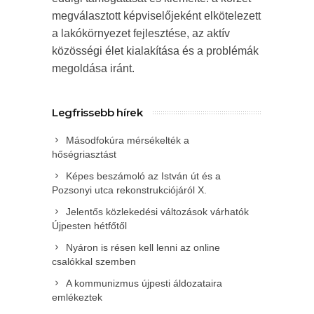
megválasztott képviselőjeként elkötelezett
a lakókörnyezet fejlesztése, az aktív
közösségi élet kialakítása és a problémák
megoldása iránt.
Legfrissebb hírek
Másodfokúra mérsékelték a
hőségriasztást
Képes beszámoló az István út és a
Pozsonyi utca rekonstrukciójáról X.
Jelentős közlekedési változások várhatók
Újpesten hétfőtől
Nyáron is résen kell lenni az online
csalókkal szemben
A kommunizmus újpesti áldozataira
emlékeztek