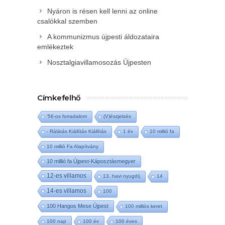
Nyáron is résen kell lenni az online
csalókkal szemben
A kommunizmus újpesti áldozataira
emlékeztek
Nosztalgiavillamosozás Újpesten
Címkefelhő
'56-os forradalom
(V)észjelzés
- Rálátás Kiállítás Kiállítás
1 év
10 millió fa
10 millió Fa Alapítvány
10 millió fa Újpest-Káposztásmegyer
12-es villamos
13. havi nyugdíj
14
14-es villamos
100
100 Hangos Mese Újpest
100 milliós keret
100 nap
100 év
100 éves