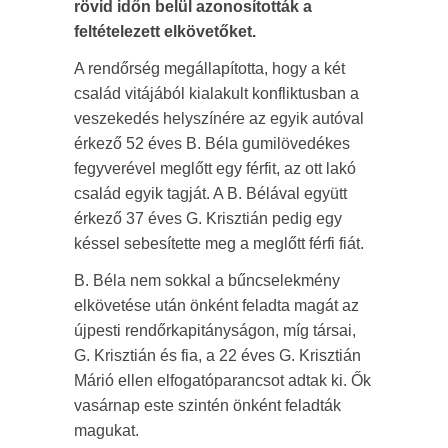
rövid időn belül azonosították a
feltételezett elkövetőket.
A rendőrség megállapította, hogy a két
család vitájából kialakult konfliktusban a
veszekedés helyszínére az egyik autóval
érkező 52 éves B. Béla gumilövedékes
fegyverével meglőtt egy férfit, az ott lakó
család egyik tagját. A B. Bélával együtt
érkező 37 éves G. Krisztián pedig egy
késsel sebesítette meg a meglőtt férfi fiát.
B. Béla nem sokkal a bűncselekmény
elkövetése után önként feladta magát az
újpesti rendőrkapitányságon, míg társai,
G. Krisztián és fia, a 22 éves G. Krisztián
Márió ellen elfogatóparancsot adtak ki. Ők
vasárnap este szintén önként feladták
magukat.