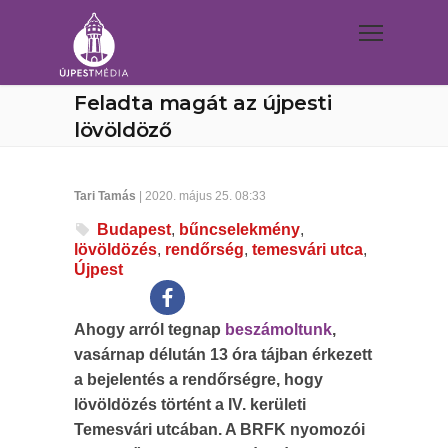
Feladta magát az újpesti
lövöldöző
Tari Tamás
| 2020. május 25. 08:33
Budapest
,
bűncselekmény
,
lövöldözés
,
rendőrség
,
temesvári utca
,
Újpest
Ahogy arról tegnap
beszámoltunk
,
vasárnap délután 13 óra tájban érkezett
a bejelentés a rendőrségre, hogy
lövöldözés történt a IV. kerületi
Temesvári utcában. A BRFK nyomozói