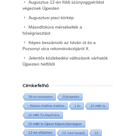
Augusztus 12-én földi szúnyoggyérítést
végeznek Újpesten
Augusztusi piaci körkép
Másodfokúra mérsékelték a
hőségriasztást
Képes beszámoló az István út és a
Pozsonyi utca rekonstrukciójáról X.
Jelentős közlekedési változások várhatók
Újpesten hétfőtől
Címkefelhő
'56-os forradalom
(V)észjelzés
- Rálátás Kiállítás Kiállítás
1 év
10 millió fa
10 millió Fa Alapítvány
10 millió fa Újpest-Káposztásmegyer
12-es villamos
13. havi nyugdíj
14