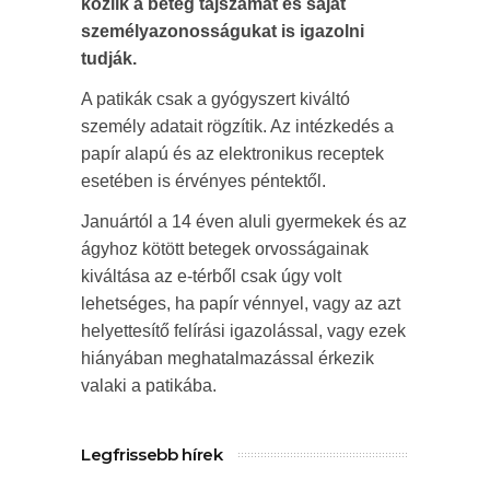
közlik a beteg tajszámát és saját
személyazonosságukat is igazolni
tudják.
A patikák csak a gyógyszert kiváltó
személy adatait rögzítik. Az intézkedés a
papír alapú és az elektronikus receptek
esetében is érvényes péntektől.
Januártól a 14 éven aluli gyermekek és az
ágyhoz kötött betegek orvosságainak
kiváltása az e-térből csak úgy volt
lehetséges, ha papír vénnyel, vagy az azt
helyettesítő felírási igazolással, vagy ezek
hiányában meghatalmazással érkezik
valaki a patikába.
Legfrissebb hírek