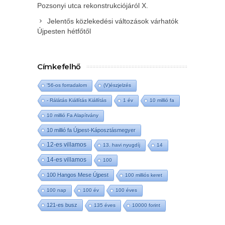
Pozsonyi utca rekonstrukciójáról X.
Jelentős közlekedési változások várhatók
Újpesten hétfőtől
Címkefelhő
'56-os forradalom
(V)észjelzés
- Rálátás Kiállítás Kiállítás
1 év
10 millió fa
10 millió Fa Alapítvány
10 millió fa Újpest-Káposztásmegyer
12-es villamos
13. havi nyugdíj
14
14-es villamos
100
100 Hangos Mese Újpest
100 milliós keret
100 nap
100 év
100 éves
121-es busz
135 éves
10000 forint