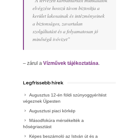
“A tervezett karbantartási munkálatok
elvégzése hosszú távon biztosítja a
kerület lakosainak és intézményeinek
a biztonságos, zavartalan
szolgáltatást és a folyamatosan jó
minőségű ivóvizet”
– zárul a
Vízművek tájékoztatása
.
Legfrissebb hírek
Augusztus 12-én földi szúnyoggyérítést
végeznek Újpesten
Augusztusi piaci körkép
Másodfokúra mérsékelték a
hőségriasztást
Képes beszámoló az István út és a