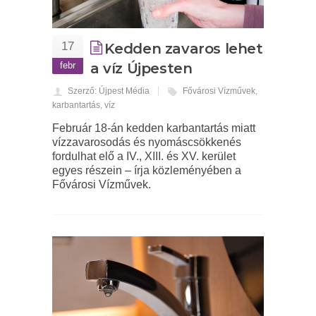
17
Kedden zavaros lehet
febr
a víz Újpesten
Szerző: Újpest Média
Fővárosi Vízművek
,
karbantartás
,
víz
Február 18-án kedden karbantartás miatt
vízzavarosodás és nyomáscsökkenés
fordulhat elő a IV., XIII. és XV. kerület
egyes részein – írja közleményében a
Fővárosi Vízművek.