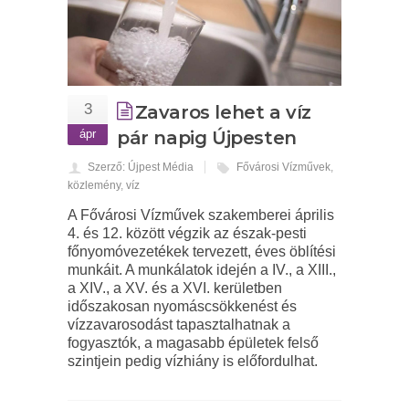
3
Zavaros lehet a víz
ápr
pár napig Újpesten
Szerző: Újpest Média
Fővárosi Vízművek
,
közlemény
,
víz
A Fővárosi Vízművek szakemberei április
4. és 12. között végzik az észak-pesti
főnyomóvezetékek tervezett, éves öblítési
munkáit. A munkálatok idején a IV., a XIII.,
a XIV., a XV. és a XVI. kerületben
időszakosan nyomáscsökkenést és
vízzavarosodást tapasztalhatnak a
fogyasztók, a magasabb épületek felső
szintjein pedig vízhiány is előfordulhat.