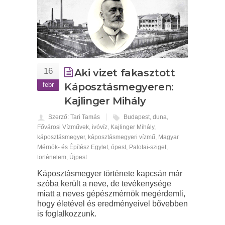
16
Aki vizet fakasztott
febr
Káposztásmegyeren:
Kajlinger Mihály
Szerző: Tari Tamás
Budapest
,
duna
,
Fővárosi Vízművek
,
ivóvíz
,
Kajlinger Mihály
,
káposztásmegyer
,
káposztásmegyeri vízmű
,
Magyar
Mérnök- és Építész Egylet
,
ópest
,
Palotai-sziget
,
történelem
,
Újpest
Káposztásmegyer története kapcsán már
szóba került a neve, de tevékenysége
miatt a neves gépészmérnök megérdemli,
hogy életével és eredményeivel bővebben
is foglalkozzunk.