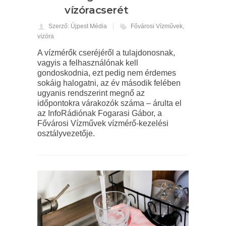
vízóracserét
Szerző: Újpest Média
Fővárosi Vízművek
,
vízóra
A vízmérők cseréjéről a tulajdonosnak,
vagyis a felhasználónak kell
gondoskodnia, ezt pedig nem érdemes
sokáig halogatni, az év második felében
ugyanis rendszerint megnő az
időpontokra várakozók száma – árulta el
az InfoRádiónak Fogarasi Gábor, a
Fővárosi Vízművek vízmérő-kezelési
osztályvezetője.