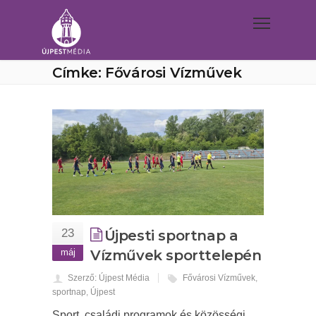
Címke: Fővárosi Vízművek
23
Újpesti sportnap a
máj
Vízművek sporttelepén
Szerző: Újpest Média
Fővárosi Vízművek
,
sportnap
,
Újpest
Sport, családi programok és közösségi