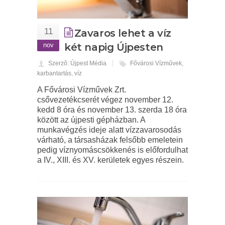
11
Zavaros lehet a víz
nov
két napig Újpesten
Szerző: Újpest Média
Fővárosi Vízművek
,
karbantartás
,
víz
A Fővárosi Vízművek Zrt.
csővezetékcserét végez november 12.
kedd 8 óra és november 13. szerda 18 óra
között az újpesti gépházban. A
munkavégzés ideje alatt vízzavarosodás
várható, a társasházak felsőbb emeletein
pedig víznyomáscsökkenés is előfordulhat
a IV., XIII. és XV. kerületek egyes részein.