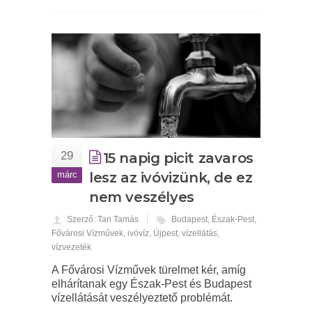
29
15 napig picit zavaros
márc
lesz az ivóvizünk, de ez
nem veszélyes
Szerző: Tari Tamás
Budapest
,
Észak-Pest
,
Fővárosi Vízművek
,
ivóvíz
,
Újpest
,
vízellátás
,
vízvezeték
A Fővárosi Vízművek türelmet kér, amíg
elhárítanak egy Észak-Pest és Budapest
vízellátását veszélyeztető problémát.