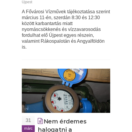
Újpest
A Fővárosi Vízművek tájékoztatása szerint
március 11-én, szerdán 8:30 és 12:30
között karbantartás miatt
nyomáscsökkenés és vízzavarosodás
fordulhat elő Újpest egyes részein,
valamint Rákospalotán és Angyalföldön
is.
31
Nem érdemes
márc
halogatni a