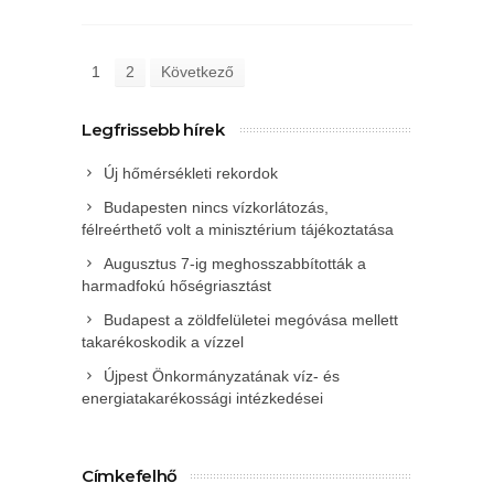
1
2
Következő
Legfrissebb hírek
Új hőmérsékleti rekordok
Budapesten nincs vízkorlátozás,
félreérthető volt a minisztérium tájékoztatása
Augusztus 7-ig meghosszabbították a
harmadfokú hőségriasztást
Budapest a zöldfelületei megóvása mellett
takarékoskodik a vízzel
Újpest Önkormányzatának víz- és
energiatakarékossági intézkedései
Címkefelhő