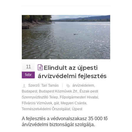
11
Elindult az újpesti
febr
árvízvédelmi fejlesztés
Szerző: Tari Tamás
árvízvédelem
,
Budapest
,
Budapest Közművek Zrt.
,
Észak-pesti
Szennyvíztisztító Telep
,
Főpolgármesteri Hivatal
,
Fővárosi Vízművek
,
gát
,
Megyeri Csárda
,
Természetvédelmi Őrszolgálat
,
Újpest
A fejlesztés a védvonalszakasz 35 000 fő
árvízvédelmi biztonságát szolgálja.