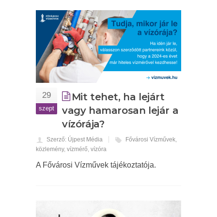
29
Mit tehet, ha lejárt
szept
vagy hamarosan lejár a
vízórája?
Szerző: Újpest Média
Fővárosi Vízművek
,
közlemény
,
vízmérő
,
vízóra
A Fővárosi Vízművek tájékoztatója.