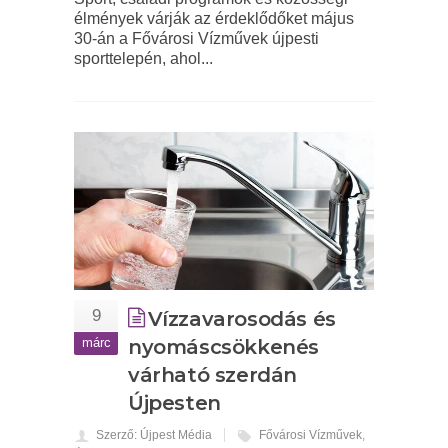
élmények várják az érdeklődőket május
30-án a Fővárosi Vízművek újpesti
sporttelepén, ahol...
9
Vízzavarosodás és
márc
nyomáscsökkenés
várható szerdán
Újpesten
Szerző: Újpest Média
Fővárosi Vízművek
,