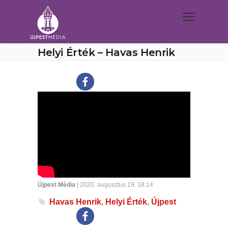
Helyi Érték – Havas Henrik
Újpest Média
| 2020. augusztus 19. 18:14
Havas Henrik
,
Helyi Érték
,
Újpest