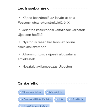
Legfrissebb hírek
Képes beszámoló az István út és a
Pozsonyi utca rekonstrukciójáról X.
Jelentős közlekedési változások várhatók
Újpesten hétfőtől
Nyáron is résen kell lenni az online
csalókkal szemben
A kommunizmus újpesti áldozataira
emlékeztek
Nosztalgiavillamosozás Újpesten
Címkefelhő
'56-os forradalom
(V)észjelzés
- Rálátás Kiállítás Kiállítás
1 év
10 millió fa
10 millió Fa Alapítvány