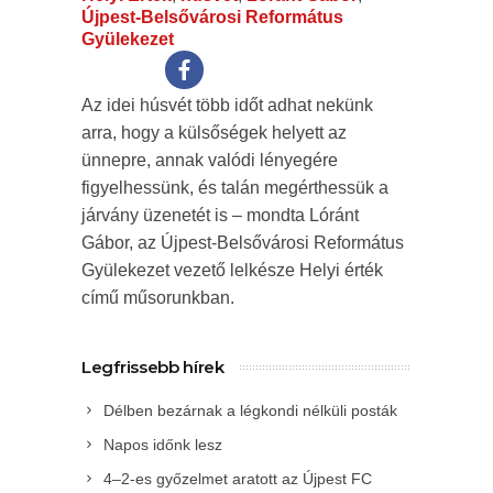
Újpest-Belsővárosi Református
Gyülekezet
Az idei húsvét több időt adhat nekünk
arra, hogy a külsőségek helyett az
ünnepre, annak valódi lényegére
figyelhessünk, és talán megérthessük a
járvány üzenetét is – mondta Lóránt
Gábor, az Újpest-Belsővárosi Református
Gyülekezet vezető lelkésze Helyi érték
című műsorunkban.
Legfrissebb hírek
Délben bezárnak a légkondi nélküli posták
Napos időnk lesz
4–2-es győzelmet aratott az Újpest FC