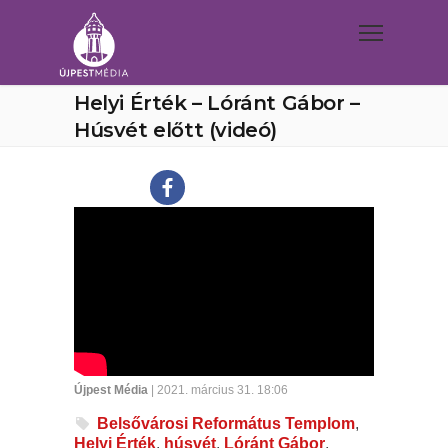
Helyi Érték – Lóránt Gábor –
Húsvét előtt (videó)
Újpest Média
| 2021. március 31. 18:06
Belsővárosi Református Templom
,
Helyi Érték
,
húsvét
,
Lóránt Gábor
,