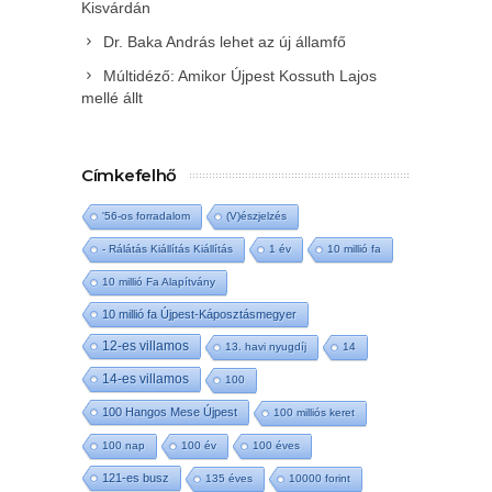
Kisvárdán
Dr. Baka András lehet az új államfő
Múltidéző: Amikor Újpest Kossuth Lajos
mellé állt
Címkefelhő
'56-os forradalom
(V)észjelzés
- Rálátás Kiállítás Kiállítás
1 év
10 millió fa
10 millió Fa Alapítvány
10 millió fa Újpest-Káposztásmegyer
12-es villamos
13. havi nyugdíj
14
14-es villamos
100
100 Hangos Mese Újpest
100 milliós keret
100 nap
100 év
100 éves
121-es busz
135 éves
10000 forint