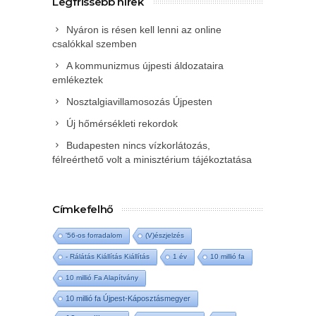
Legfrissebb hírek
Nyáron is résen kell lenni az online
csalókkal szemben
A kommunizmus újpesti áldozataira
emlékeztek
Nosztalgiavillamosozás Újpesten
Új hőmérsékleti rekordok
Budapesten nincs vízkorlátozás,
félreérthető volt a minisztérium tájékoztatása
Címkefelhő
'56-os forradalom
(V)észjelzés
- Rálátás Kiállítás Kiállítás
1 év
10 millió fa
10 millió Fa Alapítvány
10 millió fa Újpest-Káposztásmegyer