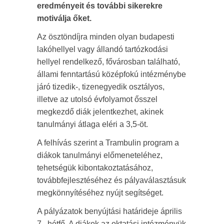
eredményeit és további sikerekre
motiválja őket.
Az ösztöndíjra minden olyan budapesti
lakóhellyel vagy állandó tartózkodási
hellyel rendelkező, fővárosban található,
állami fenntartású középfokú intézménybe
járó tizedik-, tizenegyedik osztályos,
illetve az utolsó évfolyamot ősszel
megkezdő diák jelentkezhet, akinek
tanulmányi átlaga eléri a 3,5-öt.
A felhívás szerint a Trambulin program a
diákok tanulmányi előmeneteléhez,
tehetségük kibontakoztatásához,
továbbfejlesztéséhez és pályaválasztásuk
megkönnyítéséhez nyújt segítséget.
A pályázatok benyújtási határideje április
7., hétfő. A diákok az oktatási intézményük