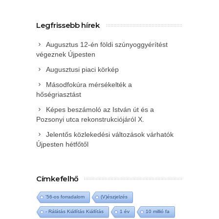
Legfrissebb hírek
Augusztus 12-én földi szúnyoggyérítést
végeznek Újpesten
Augusztusi piaci körkép
Másodfokúra mérsékelték a
hőségriasztást
Képes beszámoló az István út és a
Pozsonyi utca rekonstrukciójáról X.
Jelentős közlekedési változások várhatók
Újpesten hétfőtől
Címkefelhő
'56-os forradalom
(V)észjelzés
- Rálátás Kiállítás Kiállítás
1 év
10 millió fa