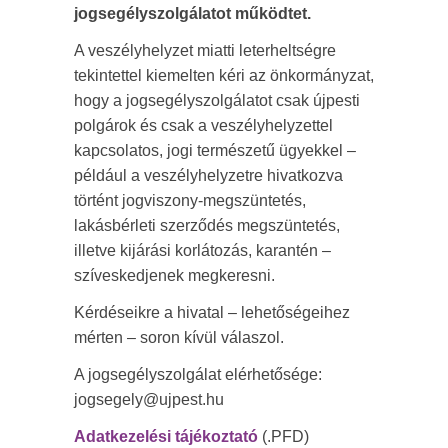
jogsegélyszolgálatot működtet.
A veszélyhelyzet miatti leterheltségre
tekintettel kiemelten kéri az önkormányzat,
hogy a jogsegélyszolgálatot csak újpesti
polgárok és csak a veszélyhelyzettel
kapcsolatos, jogi természetű ügyekkel –
például a veszélyhelyzetre hivatkozva
történt jogviszony-megszüntetés,
lakásbérleti szerződés megszüntetés,
illetve kijárási korlátozás, karantén –
szíveskedjenek megkeresni.
Kérdéseikre a hivatal – lehetőségeihez
mérten – soron kívül válaszol.
A jogsegélyszolgálat elérhetősége:
jogsegely@ujpest.hu
Adatkezelési tájékoztató
(.PFD)