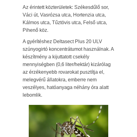
Az érintett közterületek: Székesdűlő sor,
Váci út, Vasrózsa utca, Hortenzia utca,
Kálmos utca, Tűztövis utca, Felső utca,
Pihenő köz.
A gyérítéshez Deltasect Plus 20 ULV
szúnyogirtó koncentrátumot használnak. A
készítmény a kijuttatott csekély
mennyiségben (0,6 liter/hektár) kizárólag
az érzékenyebb rovarokat pusztítja el,
melegvérű állatokra, emberre nem
veszélyes, hatóanyaga néhány óra alatt
lebomlik.