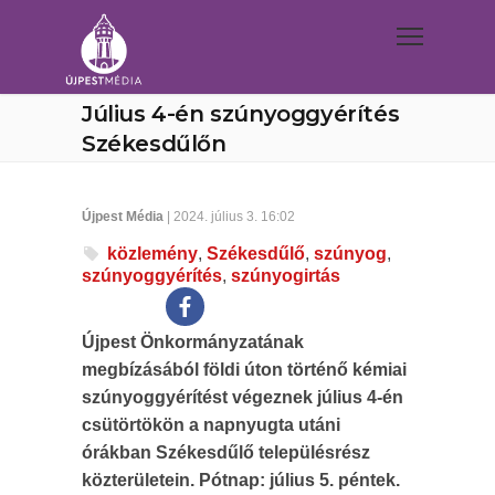
Július 4-én szúnyoggyérítés
Székesdűlőn
Újpest Média
| 2024. július 3. 16:02
közlemény
,
Székesdűlő
,
szúnyog
,
szúnyoggyérítés
,
szúnyogirtás
Újpest Önkormányzatának
megbízásából földi úton történő kémiai
szúnyoggyérítést végeznek július 4-én
csütörtökön a napnyugta utáni
órákban Székesdűlő településrész
közterületein. Pótnap: július 5. péntek.