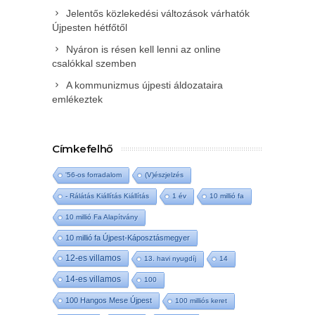
Jelentős közlekedési változások várhatók
Újpesten hétfőtől
Nyáron is résen kell lenni az online
csalókkal szemben
A kommunizmus újpesti áldozataira
emlékeztek
Címkefelhő
'56-os forradalom
(V)észjelzés
- Rálátás Kiállítás Kiállítás
1 év
10 millió fa
10 millió Fa Alapítvány
10 millió fa Újpest-Káposztásmegyer
12-es villamos
13. havi nyugdíj
14
14-es villamos
100
100 Hangos Mese Újpest
100 milliós keret