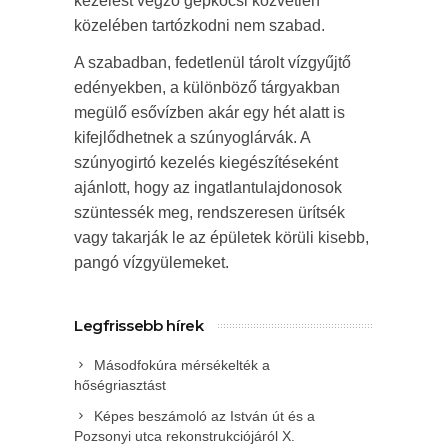
kezelést végző gépkocsi közvetlen
közelében tartózkodni nem szabad.
A szabadban, fedetlenül tárolt vízgyűjtő
edényekben, a különböző tárgyakban
megülő esővízben akár egy hét alatt is
kifejlődhetnek a szúnyoglárvák. A
szúnyogirtó kezelés kiegészítéseként
ajánlott, hogy az ingatlantulajdonosok
szüntessék meg, rendszeresen ürítsék
vagy takarják le az épületek körüli kisebb,
pangó vízgyülemeket.
Legfrissebb hírek
Másodfokúra mérsékelték a
hőségriasztást
Képes beszámoló az István út és a
Pozsonyi utca rekonstrukciójáról X.