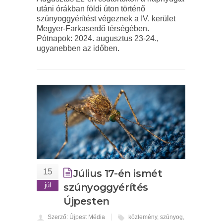
utáni órákban földi úton történő
szúnyoggyérítést végeznek a IV. kerület
Megyer-Farkaserdő térségében.
Pótnapok: 2024. augusztus 23-24.,
ugyanebben az időben.
15
Július 17-én ismét
júl
szúnyoggyérítés
Újpesten
Szerző: Újpest Média
közlemény
,
szúnyog
,