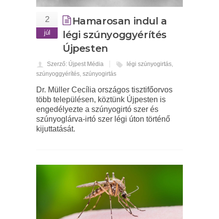
2
Hamarosan indul a
júl
légi szúnyoggyérítés
Újpesten
Szerző: Újpest Média
légi szúnyogirtás
,
szúnyoggyérítés
,
szúnyogirtás
Dr. Müller Cecília országos tisztifőorvos
több településen, köztünk Újpesten is
engedélyezte a szúnyogirtó szer és
szúnyoglárva-irtó szer légi úton történő
kijuttatását.