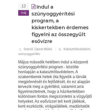
12
Indul a
máj
szúnyoggyérítési
program, a
kiskertekben érdemes
figyelni az összegyűlt
esővízre
Szerző: Újpest Média
Katasztrófavédelem
,
szúnyoggyérítés
Május második hetében indul a központi
szúnyoggyérítési program - közölte
honlapján a katasztrófavédelem. A
szakemberek hetek óta figyelik a lárvák
megjelenését és fejlődését, és ez alapján
tervezik meg a gyérítést, valamint arra
figyelmeztetnek, hogy a házikertekben
különösen fontos megszüntetni a vízgyűjtő
helyeket. Az esővízzel teli kerti játékok,
kerti eszközök, virágalátétek, madáritatók