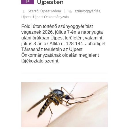
júl
Újpesten
Szerző: Újpest Média
szúnyoggyérítés
,
Újpest
,
Újpest Önkormányzata
Földi úton történő szúnyoggyérítést
végeznek 2026. július 7-én a napnyugta
utáni órákban Újpest területén, valamint
július 8-án az Attila u. 128-144. Juharliget
Társasház területén az Újpest
Önkormányzatának oldalán megjelent
tájékoztató szerint.