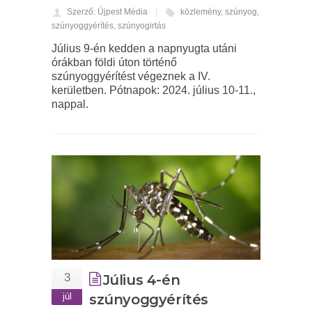
Szerző: Újpest Média
közlemény
,
szúnyog
,
szúnyoggyérítés
,
szúnyogirtás
Július 9-én kedden a napnyugta utáni
órákban földi úton történő
szúnyoggyérítést végeznek a IV.
kerületben. Pótnapok: 2024. július 10-11.,
nappal.
3
Július 4-én
júl
szúnyoggyérítés