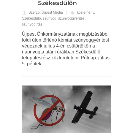
Székesdűlőn
Szerző: Újpest Média
közlemény
,
Székesdűlő
,
szúnyog
,
szúnyoggyérítés
,
szúnyogirtás
Újpest Önkormányzatának megbízásából
földi úton történő kémiai szúnyoggyérítést
végeznek július 4-én csütörtökön a
napnyugta utáni órákban Székesdűlő
településrész közterületein. Pótnap: július
5. péntek.