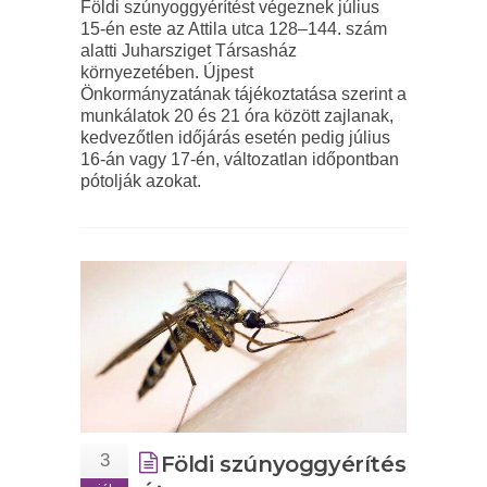
Földi szúnyoggyérítést végeznek július
15-én este az Attila utca 128–144. szám
alatti Juharsziget Társasház
környezetében. Újpest
Önkormányzatának tájékoztatása szerint a
munkálatok 20 és 21 óra között zajlanak,
kedvezőtlen időjárás esetén pedig július
16-án vagy 17-én, változatlan időpontban
pótolják azokat.
3
Földi szúnyoggyérítés