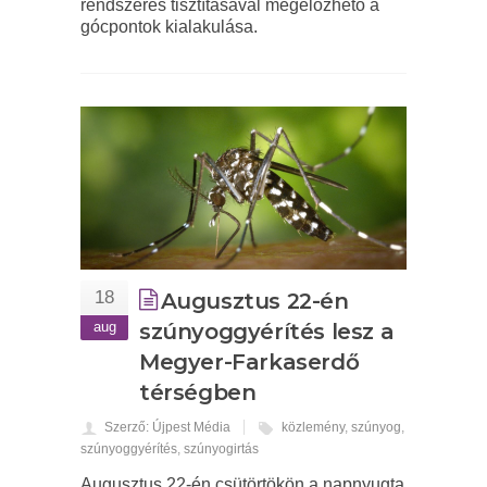
rendszeres tisztításával megelőzhető a
gócpontok kialakulása.
18
Augusztus 22-én
aug
szúnyoggyérítés lesz a
Megyer-Farkaserdő
térségben
Szerző: Újpest Média
közlemény
,
szúnyog
,
szúnyoggyérítés
,
szúnyogirtás
Augusztus 22-én csütörtökön a napnyugta