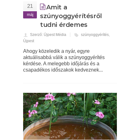
21
Amit a
máj
szúnyoggyérítésről
tudni érdemes
Szerző: Újpest Média
szúnyoggyérítés
,
Újpest
Ahogy közeledik a nyár, egyre
aktuálisabbá válik a szúnyoggyérítés
kérdése. A melegebb időjárás és a
csapadékos időszakok kedveznek...