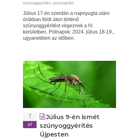
szúnyoggyérítés
,
szúnyogirtás
Július 17-én szerdán a napnyugta utáni
órákban földi úton történő
szúnyoggyérítést végeznek a IV.
kerületben. Pótnapok: 2024. július 18-19.,
ugyanebben az időben.
7
Július 9-én ismét
júl
szúnyoggyérítés
Újpesten