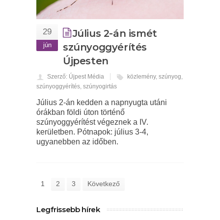
29
Július 2-án ismét
jún
szúnyoggyérítés
Újpesten
Szerző: Újpest Média
közlemény
,
szúnyog
,
szúnyoggyérítés
,
szúnyogirtás
Július 2-án kedden a napnyugta utáni
órákban földi úton történő
szúnyoggyérítést végeznek a IV.
kerületben. Pótnapok: július 3-4,
ugyanebben az időben.
1
2
3
Következő
Legfrissebb hírek