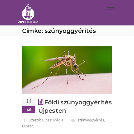
Címke: szúnyoggyérítés
14
Földi szúnyoggyérítés
júl
Újpesten
Szerző: Újpest Média
szúnyoggyérítés
,
Újpest