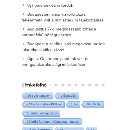
Új hőmérsékleti rekordok
Budapesten nincs vízkorlátozás,
félreérthető volt a minisztérium tájékoztatása
Augusztus 7-ig meghosszabbították a
harmadfokú hőségriasztást
Budapest a zöldfelületei megóvása mellett
takarékoskodik a vízzel
Újpest Önkormányzatának víz- és
energiatakarékossági intézkedései
Címkefelhő
'56-os forradalom
(V)észjelzés
- Rálátás Kiállítás Kiállítás
1 év
10 millió fa
10 millió Fa Alapítvány
10 millió fa Újpest-Káposztásmegyer
12-es villamos