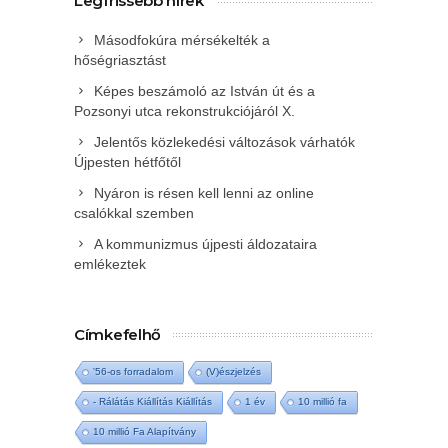
Legfrissebb hírek
Másodfokúra mérsékelték a
hőségriasztást
Képes beszámoló az István út és a
Pozsonyi utca rekonstrukciójáról X.
Jelentős közlekedési változások várhatók
Újpesten hétfőtől
Nyáron is résen kell lenni az online
csalókkal szemben
A kommunizmus újpesti áldozataira
emlékeztek
Címkefelhő
'56-os forradalom
(V)észjelzés
- Rálátás Kiállítás Kiállítás
1 év
10 millió fa
10 millió Fa Alapítvány