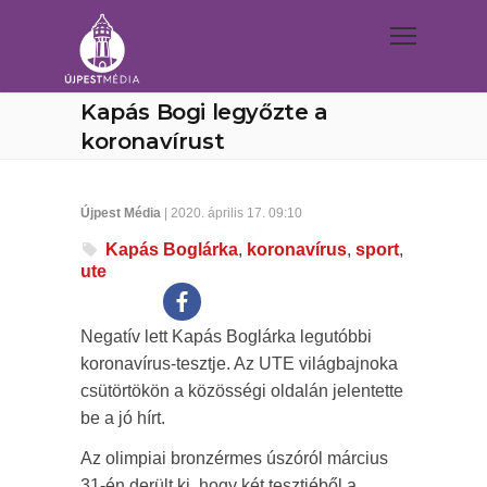
Kapás Bogi legyőzte a
koronavírust
Újpest Média
| 2020. április 17. 09:10
Kapás Boglárka
,
koronavírus
,
sport
,
ute
Negatív lett Kapás Boglárka legutóbbi
koronavírus-tesztje. Az UTE világbajnoka
csütörtökön a közösségi oldalán jelentette
be a jó hírt.
Az olimpiai bronzérmes úszóról március
31-én derült ki, hogy két tesztjéből a