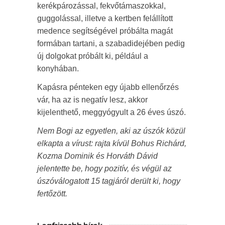
kerékpározással, fekvőtámaszokkal,
guggolással, illetve a kertben felállított
medence segítségével próbálta magát
formában tartani, a szabadidejében pedig
új dolgokat próbált ki, például a
konyhában.
Kapásra pénteken egy újabb ellenőrzés
vár, ha az is negatív lesz, akkor
kijelenthető, meggyógyult a 26 éves úszó.
Nem Bogi az egyetlen, aki az úszók közül
elkapta a vírust: rajta kívül Bohus Richárd,
Kozma Dominik és Horváth Dávid
jelentette be, hogy pozitív, és végül az
úszóválogatott 15 tagjáról derült ki, hogy
fertőzött.