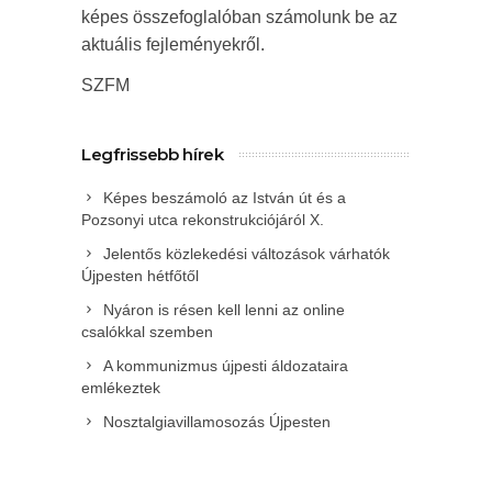
képes összefoglalóban számolunk be az
aktuális fejleményekről.
SZFM
Legfrissebb hírek
Képes beszámoló az István út és a
Pozsonyi utca rekonstrukciójáról X.
Jelentős közlekedési változások várhatók
Újpesten hétfőtől
Nyáron is résen kell lenni az online
csalókkal szemben
A kommunizmus újpesti áldozataira
emlékeztek
Nosztalgiavillamosozás Újpesten