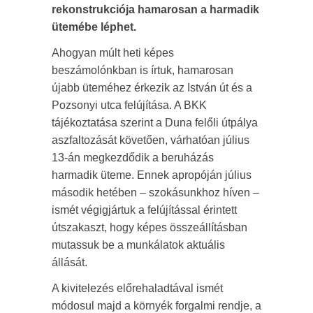
rekonstrukciója hamarosan a harmadik
ütemébe léphet.
Ahogyan múlt heti képes
beszámolónkban is írtuk, hamarosan
újabb üteméhez érkezik az István út és a
Pozsonyi utca felújítása. A BKK
tájékoztatása szerint a Duna felőli útpálya
aszfaltozását követően, várhatóan július
13-án megkezdődik a beruházás
harmadik üteme. Ennek apropóján július
második hetében – szokásunkhoz híven –
ismét végigjártuk a felújítással érintett
útszakaszt, hogy képes összeállításban
mutassuk be a munkálatok aktuális
állását.
A kivitelezés előrehaladtával ismét
módosul majd a környék forgalmi rendje, a