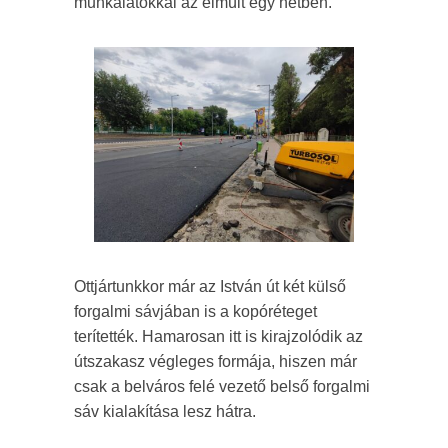
munkálatokkal az elmúlt egy hétben.
Ottjártunkkor már az István út két külső
forgalmi sávjában is a kopóréteget
terítették. Hamarosan itt is kirajzolódik az
útszakasz végleges formája, hiszen már
csak a belváros felé vezető belső forgalmi
sáv kialakítása lesz hátra.