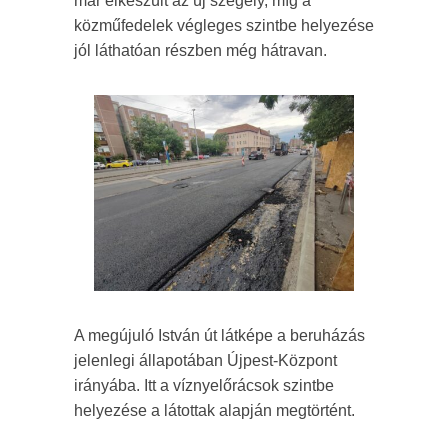
már elkészült az új szegély, míg a
közműfedelek végleges szintbe helyezése
jól láthatóan részben még hátravan.
A megújuló István út látképe a beruházás
jelenlegi állapotában Újpest-Központ
irányába. Itt a víznyelőrácsok szintbe
helyezése a látottak alapján megtörtént.