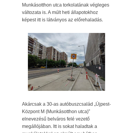
Munkásotthon utca torkolatának végleges
változata is. A múlt heti állapotokhoz
képest itt is látványos az előrehaladás.
Akárcsak a 30-as autóbuszcsalád „Újpest-
Központ M (Munkásotthon utca)”
elnevezésű belváros felé vezető
megállójában. Itt is sokat haladtak a