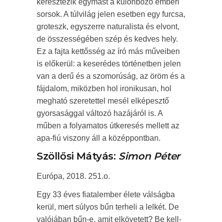
keresztezik egymást a különböző emberi
sorsok. A túlvilág jelen esetben egy furcsa,
groteszk, egyszerre naturalista és elvont,
de összességében szép és kedves hely.
Ez a fajta kettősség az író más műveiben
is előkerül: a keserédes történetben jelen
van a derű és a szomorúság, az öröm és a
fájdalom, miközben hol ironikusan, hol
megható szeretettel mesél elképesztő
gyorsasággal változó hazájáról is. A
műben a folyamatos útkeresés mellett az
apa-fiú viszony áll a középpontban.
Szöllősi Mátyás:
Simon Péter
Európa, 2018. 251.o.
Egy 33 éves fiatalember élete válságba
kerül, mert súlyos bűn terheli a lelkét. De
valójában bűn-e, amit elkövetett? Be kell-