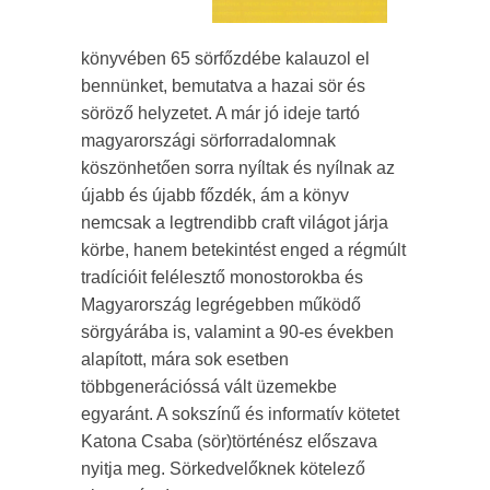
könyvében 65 sörfőzdébe kalauzol el
bennünket, bemutatva a hazai sör és
söröző helyzetet. A már jó ideje tartó
magyarországi sörforradalomnak
köszönhetően sorra nyíltak és nyílnak az
újabb és újabb főzdék, ám a könyv
nemcsak a legtrendibb craft világot járja
körbe, hanem betekintést enged a régmúlt
tradícióit felélesztő monostorokba és
Magyarország legrégebben működő
sörgyárába is, valamint a 90-es években
alapított, mára sok esetben
többgenerációssá vált üzemekbe
egyaránt. A sokszínű és informatív kötetet
Katona Csaba (sör)történész előszava
nyitja meg. Sörkedvelőknek kötelező