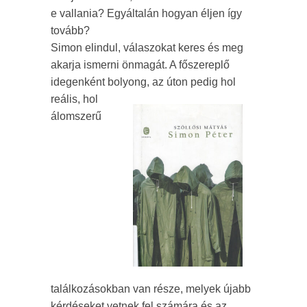
e vallania? Egyáltalán hogyan éljen így
tovább?
Simon elindul, válaszokat keres és meg
akarja ismerni önmagát. A főszereplő
idegenként bolyong, az úton pedig hol
reális, hol
álomszerű
találkozásokban van része, melyek újabb
kérdéseket vetnek fel számára és az