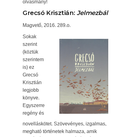
olvasmány!
Grecsó Krisztián:
Jelmezbál
Magvető, 2016. 289.o.
Sokak
szerint
(köztük
szerintem
is) ez
Grecsó
Krisztián
legjobb
könyve.
Egyszerre
regény és
novelláskötet. Szövevényes, izgalmas,
megható történetek halmaza, amik