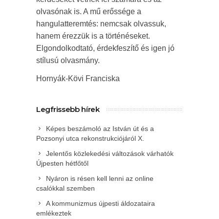
olvasónak is. A mű erőssége a
hangulatteremtés: nemcsak olvassuk,
hanem érezzük is a történéseket.
Elgondolkodtató, érdekfeszítő és igen jó
stílusú olvasmány.
Hornyák-Kövi Franciska
Legfrissebb hírek
Képes beszámoló az István út és a
Pozsonyi utca rekonstrukciójáról X.
Jelentős közlekedési változások várhatók
Újpesten hétfőtől
Nyáron is résen kell lenni az online
csalókkal szemben
A kommunizmus újpesti áldozataira
emlékeztek