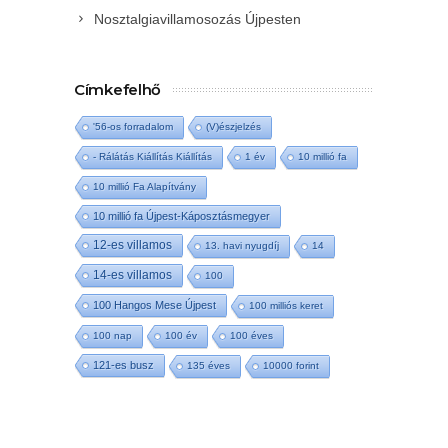
Nosztalgiavillamosozás Újpesten
Címkefelhő
'56-os forradalom
(V)észjelzés
- Rálátás Kiállítás Kiállítás
1 év
10 millió fa
10 millió Fa Alapítvány
10 millió fa Újpest-Káposztásmegyer
12-es villamos
13. havi nyugdíj
14
14-es villamos
100
100 Hangos Mese Újpest
100 milliós keret
100 nap
100 év
100 éves
121-es busz
135 éves
10000 forint