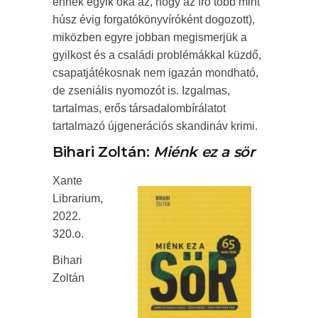
ennek egyik oka az, hogy az író több mint
húsz évig forgatókönyvíróként dogozott),
miközben egyre jobban megismerjük a
gyilkost és a családi problémákkal küzdő,
csapatjátékosnak nem igazán mondható,
de zseniális nyomozót is. Izgalmas,
tartalmas, erős társadalombírálatot
tartalmazó újgenerációs skandináv krimi.
Bihari Zoltán:
Miénk ez a sör
Xante
Librarium,
2022.
320.o.
Bihari
Zoltán