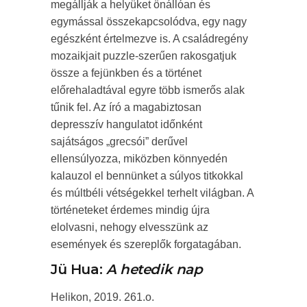
megállják a helyüket önállóan és
egymással összekapcsolódva, egy nagy
egészként értelmezve is. A családregény
mozaikjait puzzle-szerűen rakosgatjuk
össze a fejünkben és a történet
előrehaladtával egyre több ismerős alak
tűnik fel. Az író a magabiztosan
depresszív hangulatot időnként
sajátságos „grecsói” derűvel
ellensúlyozza, miközben könnyedén
kalauzol el bennünket a súlyos titkokkal
és múltbéli vétségekkel terhelt világban. A
történeteket érdemes mindig újra
elolvasni, nehogy elvesszünk az
események és szereplők forgatagában.
Jü Hua:
A hetedik nap
Helikon, 2019. 261.o.