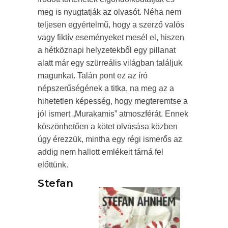
meg is nyugtatják az olvasót. Néha nem
teljesen egyértelmű, hogy a szerző valós
vagy fiktív eseményeket mesél el, hiszen
a hétköznapi helyzetekből egy pillanat
alatt már egy szürreális világban találjuk
magunkat. Talán pont ez az író
népszerűségének a titka, na meg az a
hihetetlen képesség, hogy megteremtse a
jól ismert „Murakamis” atmoszférát. Ennek
köszönhetően a kötet olvasása közben
úgy érezzük, mintha egy régi ismerős az
addig nem hallott emlékeit tárná fel
előttünk.
Stefan