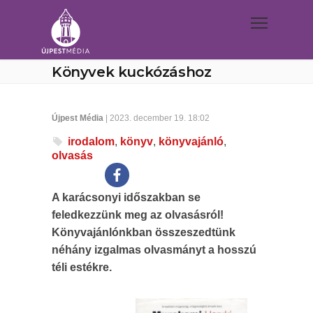
Könyvek kuckózáshoz
Újpest Média
| 2023. december 19. 18:02
irodalom
,
könyv
,
könyvajánló
,
olvasás
A karácsonyi időszakban se
feledkezzünk meg az olvasásról!
Könyvajánlónkban összeszedtünk
néhány izgalmas olvasmányt a hosszú
téli estékre.