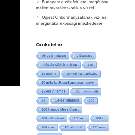
Budapest a zöldfelületei megóvása
mellett takarékoskodik a vízzel
Újpest Önkormányzatának víz- és
energiatakarékossági intézkedései
Címkefelhő
'56-os forradalom
(V)észjelzés
- Rálátás Kiállítás Kiállítás
1 év
10 millió fa
10 millió Fa Alapítvány
10 millió fa Újpest-Káposztásmegyer
12-es villamos
13. havi nyugdíj
14-es villamos
14
100
100 Hangos Mese Újpest
100 milliós keret
100 nap
100 év
121-es busz
100 éves
135 éves