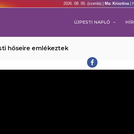
2026. 08. 05. (szerda) |
Ma: Krisztina
| 
ÚJPESTI NAPLÓ
HÍR
sti hőseire emlékeztek