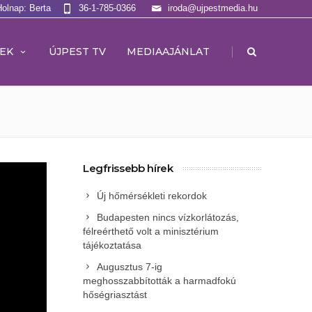
Holnap: Berta
36-1-785-0366
iroda@ujpestmedia.hu
|
EK
ÚJPEST TV
MEDIAAJÁNLAT
Legfrissebb hírek
Új hőmérsékleti rekordok
Budapesten nincs vízkorlátozás,
félreérthető volt a minisztérium
tájékoztatása
Augusztus 7-ig
meghosszabbították a harmadfokú
hőségriasztást