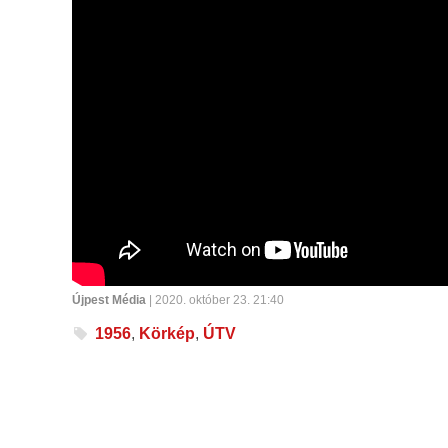
Újpest Média
| 2020. október 23. 21:40
1956
,
Körkép
,
ÚTV