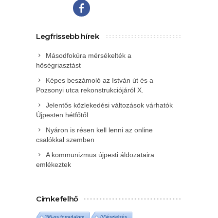
Legfrissebb hírek
Másodfokúra mérsékelték a
hőségriasztást
Képes beszámoló az István út és a
Pozsonyi utca rekonstrukciójáról X.
Jelentős közlekedési változások várhatók
Újpesten hétfőtől
Nyáron is résen kell lenni az online
csalókkal szemben
A kommunizmus újpesti áldozataira
emlékeztek
Címkefelhő
'56-os forradalom
(V)észjelzés