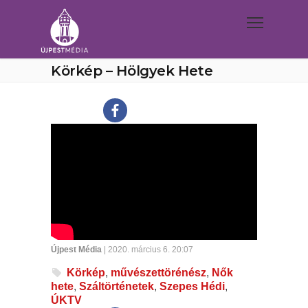
Körkép – Hölgyek Hete
Újpest Média
| 2020. március 6. 20:07
Körkép
,
művészettörénész
,
Nők
hete
,
Száltörténetek
,
Szepes Hédi
,
ÚKTV