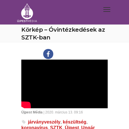
Körkép – Óvintézkedések az
SZTK-ban
Újpest Média
| 2020. március 13. 09:16
járványveszély
,
készültség
,
koronavírus
,
SZTK
,
Újpest
,
Ungár