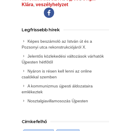
Klára
,
veszélyhelyzet
Legfrissebb hírek
Képes beszámoló az István út és a
Pozsonyi utca rekonstrukciójáról X.
Jelentős közlekedési változások várhatók
Újpesten hétfőtől
Nyáron is résen kell lenni az online
csalókkal szemben
A kommunizmus újpesti áldozataira
emlékeztek
Nosztalgiavillamosozás Újpesten
Címkefelhő