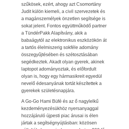
szűkösek, ezért, ahogy azt Csomortány
Judit külön kiemeli, a civil szervezetek és
a magánszemélyek önzetlen segítsége is
sokat jelent. Fontos együttműködő partner
a TündérPakk Alapítvány, akik a
babaágytól az elektronikus eszközökön át
a tartós élelmiszerig sokféle adomány
összegyűjtésében és szétosztásában
segédkeztek. Akadt olyan gyerek, akinek
laptopot adományoztak, és előfordult
olyan is, hogy egy hármasikreit egyedül
nevelő édesanyának tortát készítettek a
gyerekek születésnapjára.
A Go-Go Hami Büfé és az ő nagylelkű
kezdeményezésükhöz nyersanyaggal
hozzájáruló újpesti piac árusai is élen
jártak a segítségnyújtásban: közösen