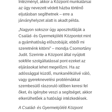
Intézményt, akkor a Központ munkatársai
az úgy nevezett védett házba történő
eljutásban segíthetnek – erre a
járványhelyzet alatt is akadt példa.
„Nagyon sokszor úgy aposztrofálják a
Család- és Gyermekjóléti Központot mint
a gyámhatóság előszobáját, ebből mi
szeretnénk kitörni” – mondja Csomortány
Judit. Szerinte a Központ által nyújtott
sokféle szolgáltatással pont ezeket az
eljárásokat lehet megelőzni. Ha az
adóssággal küzdő, munkanélkülivé váló,
vagy gyereknevelési problémákkal
szembesülő rászoruló időben keresi fel
őket, és igénybe veszi a segítséget, akkor
elkerülhetőek a hatósági intézkedések.
A Család- és Gyermekjóléti Központ