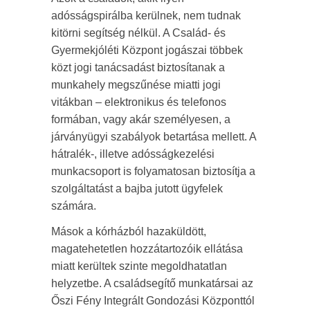
adósságspirálba kerülnek, nem tudnak
kitörni segítség nélkül. A Család- és
Gyermekjóléti Központ jogászai többek
közt jogi tanácsadást biztosítanak a
munkahely megszűnése miatti jogi
vitákban – elektronikus és telefonos
formában, vagy akár személyesen, a
járványügyi szabályok betartása mellett. A
hátralék-, illetve adósságkezelési
munkacsoport is folyamatosan biztosítja a
szolgáltatást a bajba jutott ügyfelek
számára.
Mások a kórházból hazaküldött,
magatehetetlen hozzátartozóik ellátása
miatt kerültek szinte megoldhatatlan
helyzetbe. A családsegítő munkatársai az
Őszi Fény Integrált Gondozási Központtól