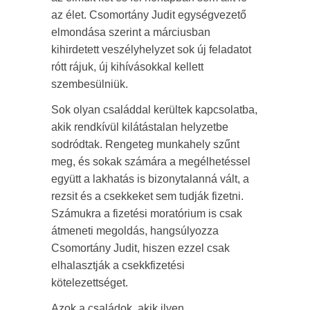
az élet. Csomortány Judit egységvezető
elmondása szerint a márciusban
kihirdetett veszélyhelyzet sok új feladatot
rótt rájuk, új kihívásokkal kellett
szembesülniük.
Sok olyan családdal kerültek kapcsolatba,
akik rendkívül kilátástalan helyzetbe
sodródtak. Rengeteg munkahely szűnt
meg, és sokak számára a megélhetéssel
együtt a lakhatás is bizonytalanná vált, a
rezsit és a csekkeket sem tudják fizetni.
Számukra a fizetési moratórium is csak
átmeneti megoldás, hangsúlyozza
Csomortány Judit, hiszen ezzel csak
elhalasztják a csekkfizetési
kötelezettséget.
Azok a családok, akik ilyen