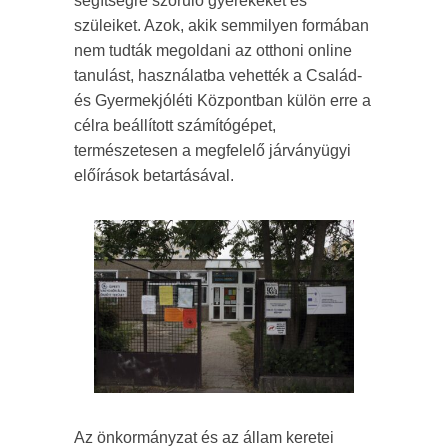
segítségre szoruló gyerekeket és
szüleiket. Azok, akik semmilyen formában
nem tudták megoldani az otthoni online
tanulást, használatba vehették a Család-
és Gyermekjóléti Központban külön erre a
célra beállított számítógépet,
természetesen a megfelelő járványügyi
előírások betartásával.
Az önkormányzat és az állam keretei