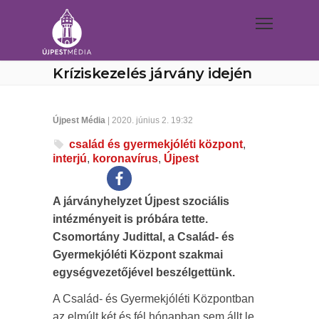
Kríziskezelés járvány idején
Újpest Média
| 2020. június 2. 19:32
család és gyermekjóléti központ
,
interjú
,
koronavírus
,
Újpest
A járványhelyzet Újpest szociális
intézményeit is próbára tette.
Csomortány Judittal, a Család- és
Gyermekjóléti Központ szakmai
egységvezetőjével beszélgettünk.
A Család- és Gyermekjóléti Központban
az elmúlt két és fél hónapban sem állt le