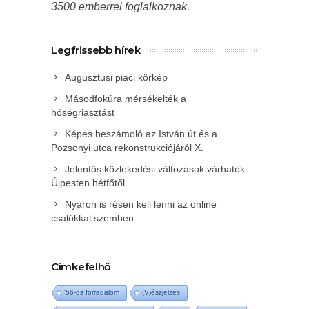
3500 emberrel foglalkoznak.
Legfrissebb hírek
Augusztusi piaci körkép
Másodfokúra mérsékelték a
hőségriasztást
Képes beszámoló az István út és a
Pozsonyi utca rekonstrukciójáról X.
Jelentős közlekedési változások várhatók
Újpesten hétfőtől
Nyáron is résen kell lenni az online
csalókkal szemben
Címkefelhő
'56-os forradalom
(V)észjelzés