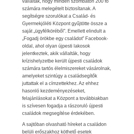
vállalták, hogy minden szombaton 200 fő
számára melegételt biztosítanak. A
segítségre szorulókat a Család- és
Gyermekjóléti Központ gyűjtötte össze a
saját „ügyfélköréből”. Emellett elindult a
„Fogadj örökbe egy családot” Facebook-
oldal, ahol olyan újpesti lakosok
jelentkeztek, akik vállalták, hogy
krízishelyzetbe került újpesti családok
számára tartós élelmiszereket vásárolnak,
amelyeket szintúgy a családsegítők
juttattak el a címzettekhez. Az ehhez
hasonló kezdeményezéseket,
felajánlásokat a Központ a továbbiakban
is szívesen fogadja a rászoruló újpesti
családok megsegítése érdekében.
A sajtóban olvasható híreket a családon
belüli erőszakhoz köthető esetek