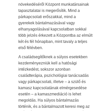
növekedéséről Központ munkatársainak
tapasztalatai is megerősítik. Mind a
párkapcsolati erőszakkal, mind a
gyerekek bántalmazásával vagy
elhanyagolásával kapcsolatban sokkal
több jelzés érkezett a Központba az elmúlt
két és fél hónapban, mint tavaly a teljes
első félévben.
A családsegítőknek a súlyos esetekben
kezdeményezniük kell a hatósági
intézkedést, sokszor azonban
családterápia, pszichológiai tanácsadás
vagy párkapcsolati, illetve – a szülő és
kamasz kapcsolatának elmérgesedése
esetén – a kamaszmediáció is lehet
megoldás. Ha súlyos bántalmazás
történik, és a bántalmazott keresi meg az