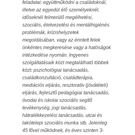
feladatai: együttműködni a családoknál,
illetve az egyedül élő személyeknél,
időseknél felmerülő megélhetési,
szociális, életvezetési és mentálhigiénés
problémák, krízishelyzetek
megoldásában, vagy az érintett felek
önkéntes megkeresése vagy a hatóságok
intézkedése nyomán. Ingyenes
szolgáltatásaik közt megtalálható többek
közt: pszichológiai tanácsadás,
családkonzultáció, családterápia,
mediációs eljárás, resztoratív (jóvátételi)
eljárás, fejlesztő pedagógiai tanácsadás,
óvodai és iskolai szociális segítő
tevékenység, jogi tanácsadás,
hátralékkezelési tanácsadás, utcai és
lakótelepi szociális munka stb. Jelenleg
45 fővel működnek, és éves szinten 3-