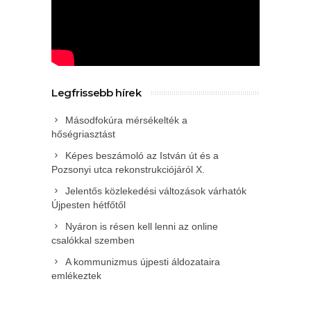
Legfrissebb hírek
Másodfokúra mérsékelték a
hőségriasztást
Képes beszámoló az István út és a
Pozsonyi utca rekonstrukciójáról X.
Jelentős közlekedési változások várhatók
Újpesten hétfőtől
Nyáron is résen kell lenni az online
csalókkal szemben
A kommunizmus újpesti áldozataira
emlékeztek