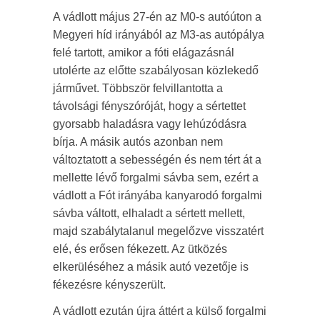
A vádlott május 27-én az M0-s autóúton a
Megyeri híd irányából az M3-as autópálya
felé tartott, amikor a fóti elágazásnál
utolérte az előtte szabályosan közlekedő
járművet. Többször felvillantotta a
távolsági fényszóróját, hogy a sértettet
gyorsabb haladásra vagy lehúzódásra
bírja. A másik autós azonban nem
változtatott a sebességén és nem tért át a
mellette lévő forgalmi sávba sem, ezért a
vádlott a Fót irányába kanyarodó forgalmi
sávba váltott, elhaladt a sértett mellett,
majd szabálytalanul megelőzve visszatért
elé, és erősen fékezett. Az ütközés
elkerüléséhez a másik autó vezetője is
fékezésre kényszerült.
A vádlott ezután újra áttért a külső forgalmi