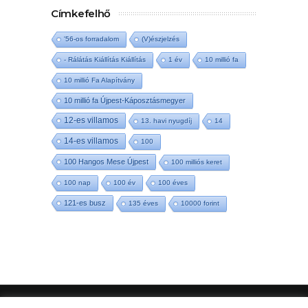
Címkefelhő
'56-os forradalom
(V)észjelzés
- Rálátás Kiállítás Kiállítás
1 év
10 millió fa
10 millió Fa Alapítvány
10 millió fa Újpest-Káposztásmegyer
12-es villamos
13. havi nyugdíj
14
14-es villamos
100
100 Hangos Mese Újpest
100 milliós keret
100 nap
100 év
100 éves
121-es busz
135 éves
10000 forint