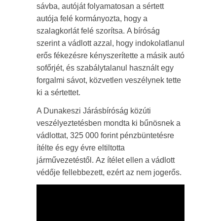
sávba, autóját folyamatosan a sértett
autója felé kormányozta, hogy a
szalagkorlát felé szorítsa. A bíróság
szerint a vádlott azzal, hogy indokolatlanul
erős fékezésre kényszerítette a másik autó
sofőrjét, és szabálytalanul használt egy
forgalmi sávot, közvetlen veszélynek tette
ki a sértettet.
A Dunakeszi Járásbíróság közúti
veszélyeztetésben mondta ki bűnösnek a
vádlottat, 325 000 forint pénzbüntetésre
ítélte és egy évre eltiltotta
járművezetéstől. Az ítélet ellen a vádlott
védője fellebbezett, ezért az nem jogerős.