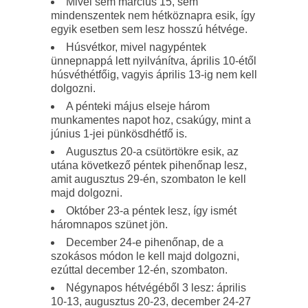
Mivel sem március 15, sem
mindenszentek nem hétköznapra esik, így
egyik esetben sem lesz hosszú hétvége.
Húsvétkor, mivel nagypéntek
ünnepnappá lett nyilvánítva, április 10-étől
húsvéthétfőig, vagyis április 13-ig nem kell
dolgozni.
A pénteki május elseje három
munkamentes napot hoz, csakúgy, mint a
június 1-jei pünkösdhétfő is.
Augusztus 20-a csütörtökre esik, az
utána következő péntek pihenőnap lesz,
amit augusztus 29-én, szombaton le kell
majd dolgozni.
Október 23-a péntek lesz, így ismét
háromnapos szünet jön.
December 24-e pihenőnap, de a
szokásos módon le kell majd dolgozni,
ezúttal december 12-én, szombaton.
Négynapos hétvégéből 3 lesz: április
10-13, augusztus 20-23, december 24-27