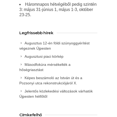
Háromnapos hétvégéből pedig szintén
3: május 31-június 1, május 1-3, október
23-25.
Legfrissebb hírek
Augusztus 12-én földi szúnyoggyérítést
végeznek Újpesten
Augusztusi piaci körkép
Másodfokúra mérsékelték a
hőségriasztást
Képes beszámoló az István út és a
Pozsonyi utca rekonstrukciójáról X.
Jelentős közlekedési változások várhatók
Újpesten hétfőtől
Címkefelhő