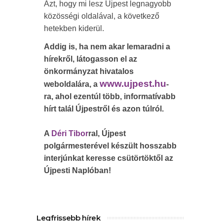
Azt, hogy mi lesz Újpest legnagyobb
közösségi oldalával, a következő
hetekben kiderül.
Addig is, ha nem akar lemaradni a
hírekről, látogasson el az
önkormányzat hivatalos
www.ujpest.hu
weboldalára, a
-
ra, ahol ezentúl több, informatívabb
hírt talál Újpestről és azon túlról.
A
Déri Tibor
ral, Újpest
polgármesterével készült hosszabb
interjúnkat keresse csütörtöktől az
Újpesti Naplóban!
Legfrissebb hírek