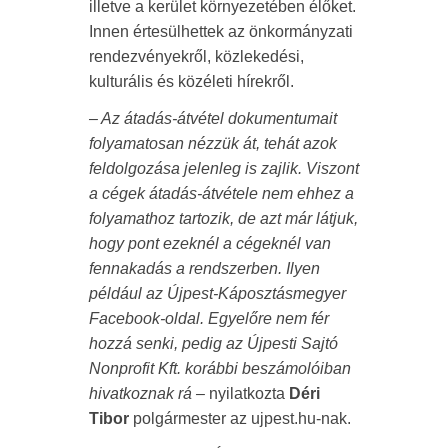
illetve a kerület környezetében élőket.
Innen értesülhettek az önkormányzati
rendezvényekről, közlekedési,
kulturális és közéleti hírekről.
– Az átadás-átvétel dokumentumait
folyamatosan nézzük át, tehát azok
feldolgozása jelenleg is zajlik. Viszont
a cégek átadás-átvétele nem ehhez a
folyamathoz tartozik, de azt már látjuk,
hogy pont ezeknél a cégeknél van
fennakadás a rendszerben. Ilyen
például az Újpest-Káposztásmegyer
Facebook-oldal. Egyelőre nem fér
hozzá senki, pedig az Újpesti Sajtó
Nonprofit Kft. korábbi beszámolóiban
hivatkoznak rá –
nyilatkozta
Déri
Tibor
polgármester az ujpest.hu-nak.