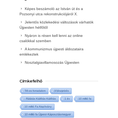
Képes beszámoló az István út és a
Pozsonyi utca rekonstrukciójáról X.
Jelentős közlekedési változások várhatók
Újpesten hétfőtől
Nyáron is résen kell lenni az online
csalókkal szemben
A kommunizmus újpesti áldozataira
emlékeztek
Nosztalgiavillamosozás Újpesten
Címkefelhő
'56-os forradalom
(V)észjelzés
- Rálátás Kiállítás Kiállítás
1 év
10 millió fa
10 millió Fa Alapítvány
10 millió fa Újpest-Káposztásmegyer