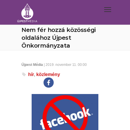
Nem fér hozzá közösségi
oldalához Újpest
Önkormányzata
Újpest Média
| 2019. november 11. 00:00
hír
,
közlemény