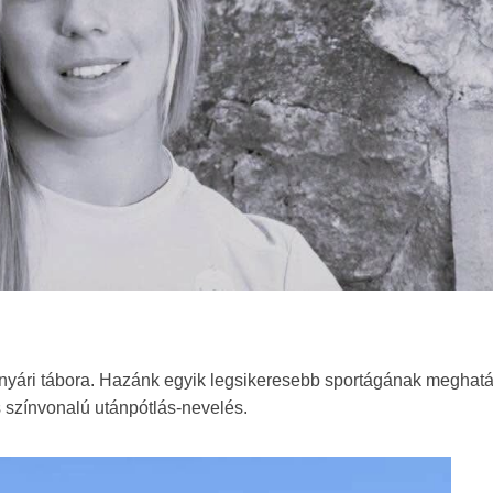
nyári tábora. Hazánk egyik legsikeresebb sportágának meghat
színvonalú utánpótlás-nevelés.