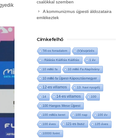
csalókkal szemben
gyedik
A kommunizmus újpesti áldozataira
emlékeztek
Címkefelhő
'56-os forradalom
(V)észjelzés
- Rálátás Kiállítás Kiállítás
1 év
10 millió fa
10 millió Fa Alapítvány
10 millió fa Újpest-Káposztásmegyer
12-es villamos
13. havi nyugdíj
14-es villamos
14
100
100 Hangos Mese Újpest
100 milliós keret
100 nap
100 év
121-es busz
100 éves
135 éves
10000 forint