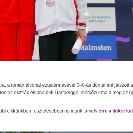
a, a román élvonal ezüstérmesével 0–0-ás döntetlent játszott a 
aton az osztrák élvonalbeli Hartberggel mérkőzik majd meg az új
ábbi cikkünkben részletesebben is írtunk, amely
erre a linkre ka