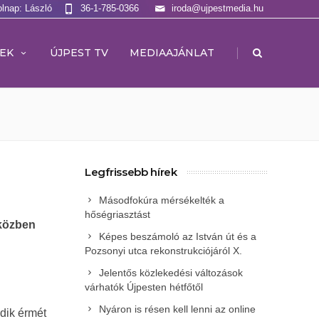
olnap: László
36-1-785-0366
iroda@ujpestmedia.hu
|
EK
ÚJPEST TV
MEDIAAJÁNLAT
Legfrissebb hírek
Másodfokúra mérsékelték a
hőségriasztást
Eközben
Képes beszámoló az István út és a
Pozsonyi utca rekonstrukciójáról X.
Jelentős közlekedési változások
várhatók Újpesten hétfőtől
Nyáron is résen kell lenni az online
dik érmét