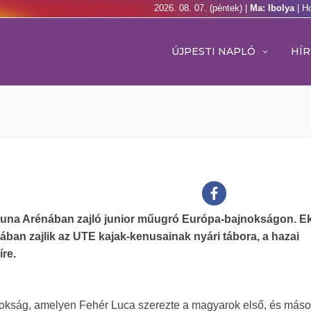
2026. 08. 07. (péntek) |
Ma: Ibolya
| H
ÚJPESTI NAPLÓ
HÍR
 Duna Arénában zajló junior műugró Európa-bajnokságon. 
ában zajlik az UTE kajak-kenusainak nyári tábora, a hazai
re.
nokság, amelyen Fehér Luca szerezte a magyarok első, és máso