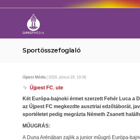
Sportösszefoglaló
Újpest Média
| 2026. június 29. 19:36
Újpest FC
,
ute
Két Európa-bajnoki érmet szerzett Fehér Luca a
az Újpest FC megkezdte ausztriai edzőtáborát, jav
sportéletet pedig megrázta Németh Zsanett halálhí
MŰUGRÁS:
A Duna Arénában zajlik a junior műugró Európa-baj