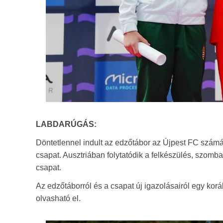
LABDARÚGÁS:
Döntetlennel indult az edzőtábor az Újpest FC számár
csapat. Ausztriában folytatódik a felkészülés, szomb
csapat.
Az edzőtáborról és a csapat új igazolásairól egy kor
olvasható el.