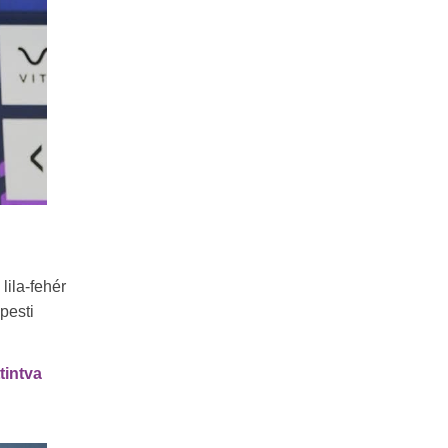
lila-fehér
pesti
ttintva