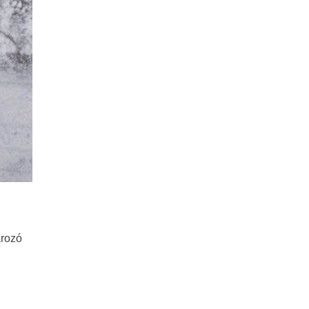
ározó